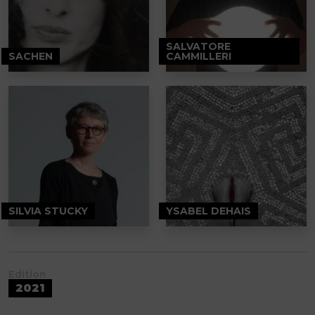
SALVATORE
SACHEN
CAMMILLERI
SILVIA STUCKY
YSABEL DEHAIS
Edition
2021