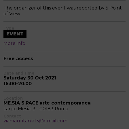
The organizer of this event was reported by 5 Point
of View
Type
EVENT
More info
Free access
Date and time
Saturday 30 Oct 2021
16:00-20:00
Location
ME.SIA S.PACE arte contemporanea
Largo Mesia, 3 - 00183 Roma
Contact
viamauritania13@gmail.com