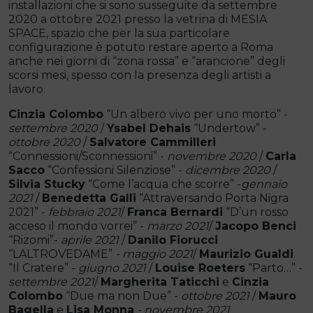
installazioni che si sono susseguite da settembre
2020 a ottobre 2021 presso la vetrina di MESIA
SPACE, spazio che per la sua particolare
configurazione è potuto restare aperto a Roma
anche nei giorni di “zona rossa” e “arancione” degli
scorsi mesi, spesso con la presenza degli artisti a
lavoro.
Cinzia Colombo
“Un albero vivo per uno morto” -
settembre 2020
/
Ysabel Dehais
“Undertow” -
ottobre 2020
/
Salvatore Cammilleri
“Connessioni/Sconnessioni” -
novembre 2020
/
Carla
Sacco
“Confessioni Silenziose” -
dicembre 2020
/
Silvia Stucky
“Come l’acqua che scorre” -
gennaio
2021
/
Benedetta Galli
“Attraversando Porta Nigra
2021” -
febbraio 2021
/
Franca Bernardi
“D’un rosso
acceso il mondo vorrei” -
marzo 2021
/
Jacopo Benci
“Rizomi”-
aprile 2021
/
Danilo Fiorucci
“LALTROVEDAME”
- maggio 2021
/
Maurizio Gualdi
“Il Cratere” -
giugno 2021
/
Louise Roeters
“Parto…” -
settembre 2021
/
Margherita Taticchi
e
Cinzia
Colombo
“Due ma non Due” -
ottobre 2021
/
Mauro
Bagella
e
Lisa Monna
- novembre 2021