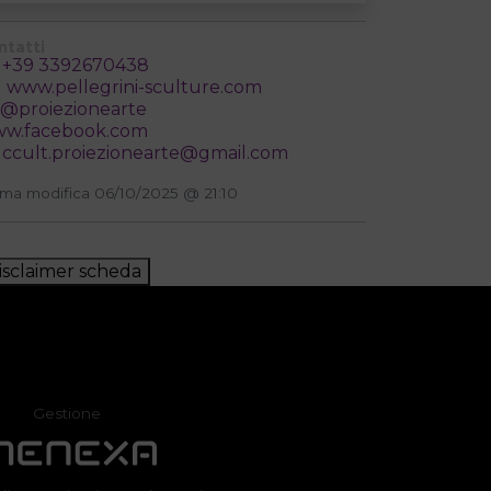
ntatti
+39 3392670438
www.pellegrini-sculture.com
@proiezionearte
w.facebook.com
ccult.proiezionearte@gmail.com
ima modifica 06/10/2025 @ 21:10
isclaimer scheda
Gestione