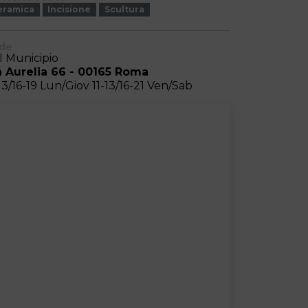
eramica
Incisione
Scultura
de
II Municipio
a Aurelia 66 - 00165 Roma
-13/16-19 Lun/Giov 11-13/16-21 Ven/Sab