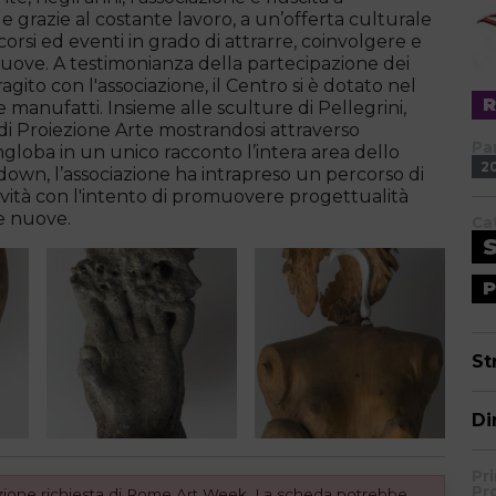
e grazie al costante lavoro, a un’offerta culturale
rsi ed eventi in grado di attrarre, coinvolgere e
nuove. A testimonianza della partecipazione dei
gito con l'associazione, il Centro si è dotato nel
 manufatti. Insieme alle sculture di Pellegrini,
di Proiezione Arte mostrandosi attraverso
Pa
ngloba in un unico racconto l’intera area dello
2
kdown, l’associazione ha intrapreso un percorso di
ività con l'intento di promuovere progettualità
re nuove.
Ca
P
St
Di
Pri
Pr
dizione richiesta di Rome Art Week. La scheda potrebbe