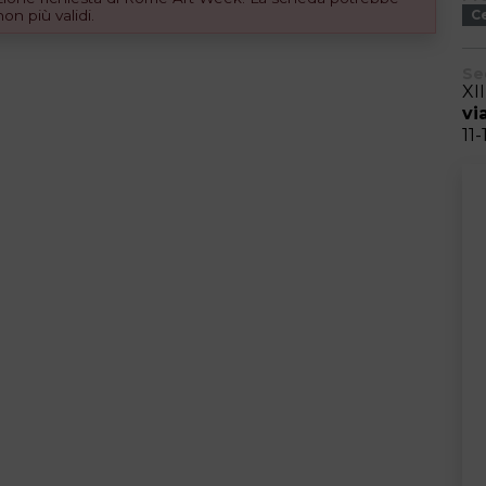
n più validi.
C
Se
XI
vi
11