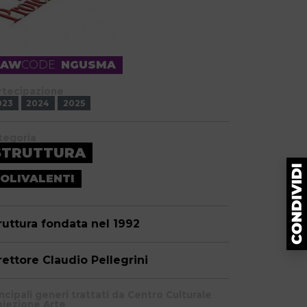
RAW
CODE
NGUSMA
rtecipazione
023
2024
2025
tegoria
STRUTTURA
OLIVALENTI
ruttura fondata nel 1992
rettore Claudio Pellegrini
ncipali generi trattati da Centro Culturale
oiezione Arte