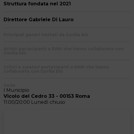
Struttura fondata nel 2021
Direttore Gabriele Di Lauro
Principali generi trattati da Gorilla blù
Artisti partecipanti a RAW che hanno collaborato con
Gorilla blù
Critici e curatori partecipanti a RAW che hanno
collaborato con Gorilla blù
Sede
I Municipio
Vicolo del Cedro 33 - 00153 Roma
11:00/20:00 Lunedì chiuso