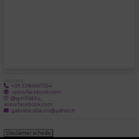
Contatti
+39 3284567054
www.facebook.com
@gorillablu_
www.facebook.com
gabriele.dilauro@yahoo.it
Disclaimer scheda