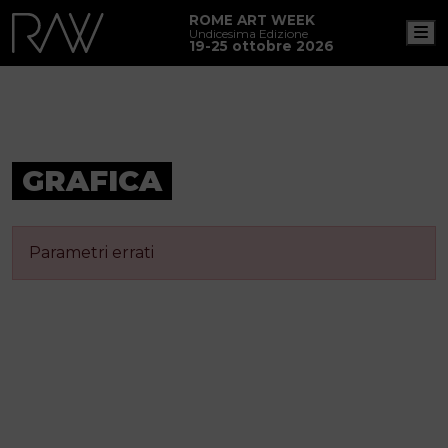
ROME ART WEEK
M
Undicesima Edizione
19-25 ottobre 2026
GRAFICA
Parametri errati