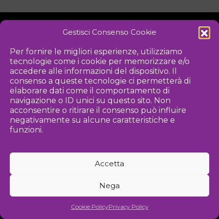
Gestisci Consenso Cookie
NOTIZIE
DOWNLOAD
REGOLAMENTO
Per fornire le migliori esperienze, utilizziamo
tecnologie come i cookie per memorizzare e/o
PRIVACY POLICY
accedere alle informazioni del dispositivo. Il
consenso a queste tecnologie ci permetterà di
Iniziativa
elaborare dati come il comportamento di
navigazione o ID unici su questo sito. Non
acconsentire o ritirare il consenso può influire
negativamente su alcune caratteristiche e
Associazione culturale per la promozione delle arti visive
funzioni.
Gestione
Accetta
Agenzia di comunicazione ed eventi
Nega
©
2026 Associazione Kou - [cf] 97815340589
Cookie Policy
Privacy Policy