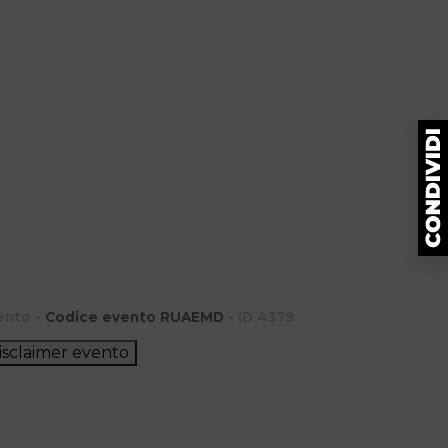
ento -
Codice evento RUAEMD
- ID 4379
isclaimer evento