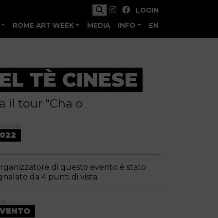
LOGIN
ROME ART WEEK
MEDIA
INFO
EN
L TÈ CINESE
 il tour "Cha o
izione
022
organizzatore di questo evento è stato
gnalato da 4 punti di vista
po
EVENTO