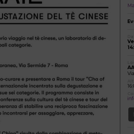
Ma
Ev
Dat
Ve
14
Lo
AA
Vi
Alt
16
Co
in