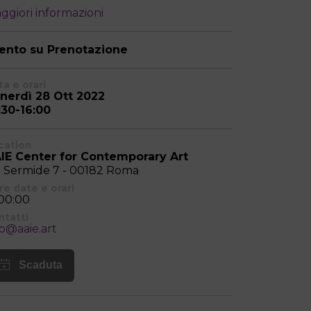
ggiori informazioni
ento su Prenotazione
a e orari
nerdì 28 Ott 2022
:30-16:00
cation
IE Center for Contemporary Art
a Sermide 7 - 00182 Roma
re date e orari
:00:00
ntatti
fo@aaie.art