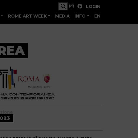
LOGIN
ROME ART WEEK
MEDIA
INFO
EN
REA
izione
023