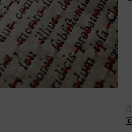
Op
46
D