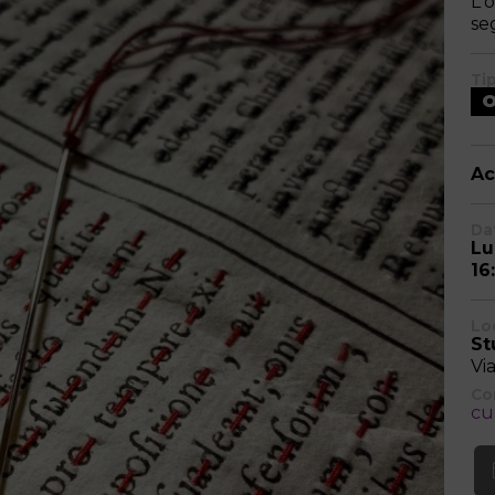
L'
se
Ti
O
Ac
Dat
Lu
16
Lo
St
Vi
Co
cu