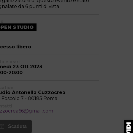
organizzatore di questo evento è stato
gnalato da 6 punti di vista
po
PEN STUDIO
cesso libero
a e orari
nedì 23 Ott 2023
:00-20:00
cation
udio Antonella Cuzzocrea
a Foscolo 7 - 00185 Roma
ntatti
zzocrea66@gmail.com