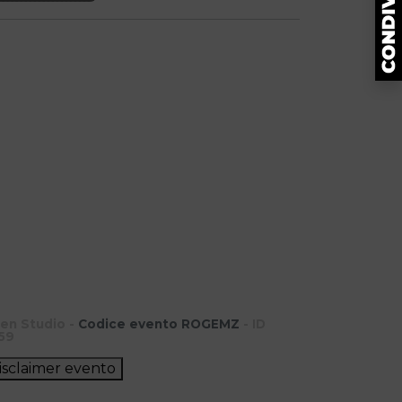
en Studio -
Codice evento ROGEMZ
- ID
59
isclaimer evento