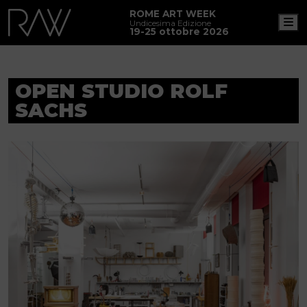
ROME ART WEEK
M
Undicesima Edizione
19-25 ottobre 2026
OPEN STUDIO ROLF
SACHS