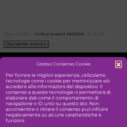
Open Studio -
Codice evento RMGEMI
- ID 4409
Disclaimer evento
Gestisci Consenso Cookie
NOTIZIE
DOWNLOAD
REGOLAMENTO
Per fornire le migliori esperienze, utilizziamo
tecnologie come i cookie per memorizzare e/o
PRIVACY POLICY
accedere alle informazioni del dispositivo. Il
consenso a queste tecnologie ci permetterà di
Iniziativa
elaborare dati come il comportamento di
navigazione o ID unici su questo sito. Non
acconsentire o ritirare il consenso può influire
negativamente su alcune caratteristiche e
Associazione culturale per la promozione delle arti visive
funzioni.
Gestione