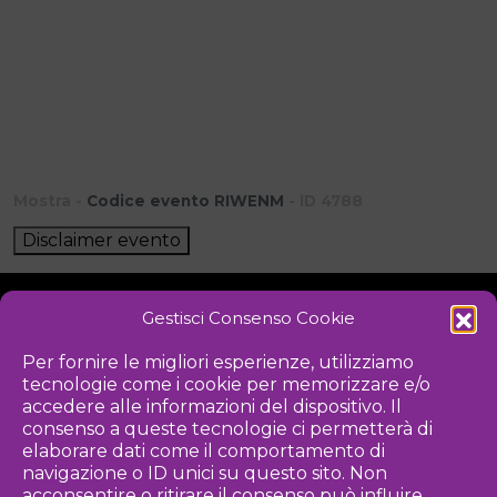
Mostra -
Codice evento RIWENM
- ID 4788
Disclaimer evento
Gestisci Consenso Cookie
NOTIZIE
DOWNLOAD
REGOLAMENTO
Per fornire le migliori esperienze, utilizziamo
tecnologie come i cookie per memorizzare e/o
PRIVACY POLICY
accedere alle informazioni del dispositivo. Il
consenso a queste tecnologie ci permetterà di
Iniziativa
elaborare dati come il comportamento di
navigazione o ID unici su questo sito. Non
acconsentire o ritirare il consenso può influire