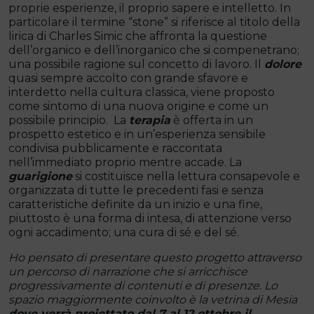
proprie esperienze, il proprio sapere e intelletto. In
particolare il termine “stone” si riferisce al titolo della
lirica di Charles Simic che affronta la questione
dell’organico e dell’inorganico che si compenetrano;
una possibile ragione sul concetto di lavoro. Il
dolore
quasi sempre accolto con grande sfavore e
interdetto nella cultura classica, viene proposto
come sintomo di una nuova origine e come un
possibile principio. La
terapia
è offerta in un
prospetto estetico e in un’esperienza sensibile
condivisa pubblicamente e raccontata
nell’immediato proprio mentre accade. La
guarigione
si costituisce nella lettura consapevole e
organizzata di tutte le precedenti fasi e senza
caratteristiche definite da un inizio e una fine,
piuttosto è una forma di intesa, di attenzione verso
ogni accadimento; una cura di sé e del sé.
Ho pensato di presentare questo progetto attraverso
un percorso di narrazione che si arricchisce
progressivamente di contenuti e di presenze. Lo
spazio maggiormente coinvolto è la vetrina di Mesia
dove verrà proiettato dal 7 al 12 ottobre il