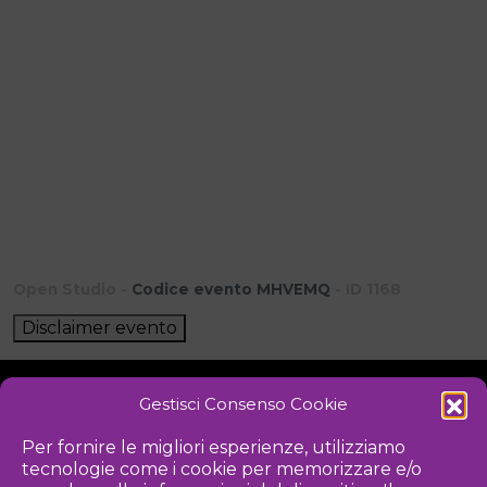
Open Studio -
Codice evento MHVEMQ
- ID 1168
Disclaimer evento
Gestisci Consenso Cookie
NOTIZIE
DOWNLOAD
REGOLAMENTO
Per fornire le migliori esperienze, utilizziamo
tecnologie come i cookie per memorizzare e/o
PRIVACY POLICY