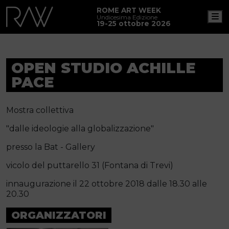
ROME ART WEEK
M
Undicesima Edizione
19-25 ottobre 2026
OPEN STUDIO ACHILLE
PACE
Mostra collettiva
"dalle ideologie alla globalizzazione"
presso la Bat - Gallery
vicolo del puttarello 31 (Fontana di Trevi)
innaugurazione il 22 ottobre 2018 dalle 18.30 alle
20.30
ORGANIZZATORI