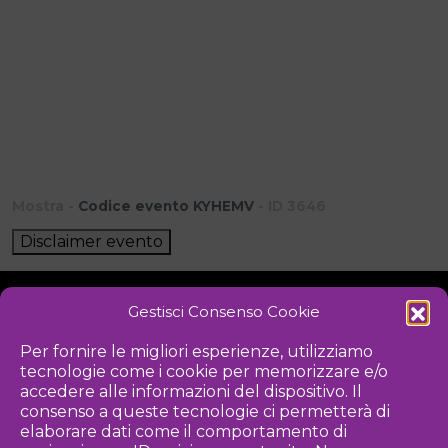
Mostra -
Codice evento KYHEMV
- ID 3646
Disclaimer evento
Gestisci Consenso Cookie
NOTIZIE
DOWNLOAD
REGOLAMENTO
Per fornire le migliori esperienze, utilizziamo
tecnologie come i cookie per memorizzare e/o
PRIVACY POLICY
accedere alle informazioni del dispositivo. Il
consenso a queste tecnologie ci permetterà di
Iniziativa
elaborare dati come il comportamento di