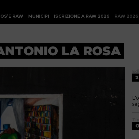
COS’È RAW
MUNICIPI
ISCRIZIONE A RAW 2026
RAW 2026
ANTONIO LA ROSA
Ed
2
L'
se
Ti
O