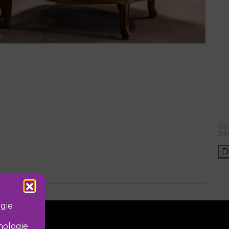
Op
34
D
ogie
cnologie