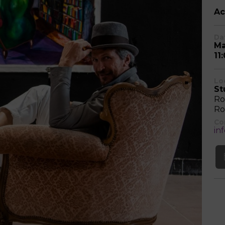
Ac
Dat
Ma
11
Lo
St
Ro
R
Co
in