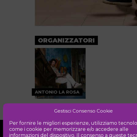
ORGANIZZATORI
ANTONIO LA ROSA
Gestisci Consenso Cookie
Per fornire le migliori esperienze, utilizziamo tecnol
come i cookie per memorizzare e/o accedere alle
informazioni del dispositivo. Il consenso a queste te