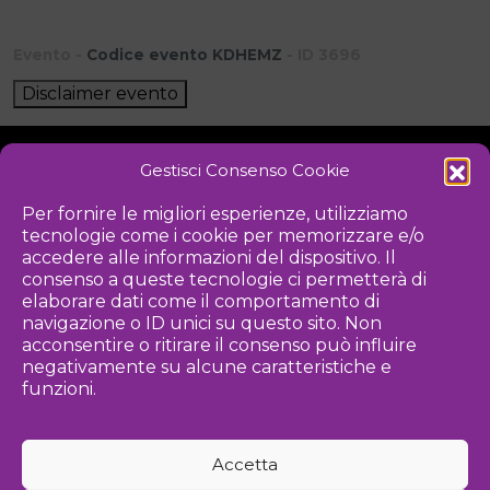
Evento -
Codice evento KDHEMZ
- ID 3696
Disclaimer evento
Gestisci Consenso Cookie
NOTIZIE
DOWNLOAD
REGOLAMENTO
Per fornire le migliori esperienze, utilizziamo
tecnologie come i cookie per memorizzare e/o
PRIVACY POLICY
accedere alle informazioni del dispositivo. Il
consenso a queste tecnologie ci permetterà di
Iniziativa
elaborare dati come il comportamento di
navigazione o ID unici su questo sito. Non
acconsentire o ritirare il consenso può influire
negativamente su alcune caratteristiche e
Associazione culturale per la promozione delle arti visive
funzioni.
Gestione
Accetta