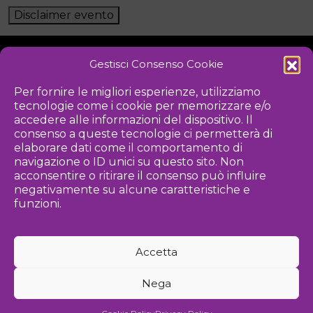
Disclaimer evento
Gestisci Consenso Cookie
NOTIZIE
DOWNLOAD
REGOLAMENTO
Per fornire le migliori esperienze, utilizziamo
tecnologie come i cookie per memorizzare e/o
PRIVACY POLICY
accedere alle informazioni del dispositivo. Il
consenso a queste tecnologie ci permetterà di
Iniziativa
elaborare dati come il comportamento di
navigazione o ID unici su questo sito. Non
acconsentire o ritirare il consenso può influire
negativamente su alcune caratteristiche e
Associazione culturale per la promozione delle arti visive
funzioni.
Gestione
Accetta
Agenzia di comunicazione ed eventi
Nega