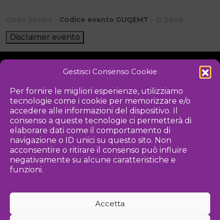
Open Studio -
Codice evento GUQEMT
- ID 5640
Disclaimer evento
Gestisci Consenso Cookie
NOTIZIE
DOWNLOAD
REGOLAMENTO
Per fornire le migliori esperienze, utilizziamo
tecnologie come i cookie per memorizzare e/o
PRIVACY POLICY
accedere alle informazioni del dispositivo. Il
consenso a queste tecnologie ci permetterà di
Iniziativa
elaborare dati come il comportamento di
navigazione o ID unici su questo sito. Non
acconsentire o ritirare il consenso può influire
negativamente su alcune caratteristiche e
Associazione culturale per la promozione delle arti visive
funzioni.
Gestione
Accetta
Agenzia di comunicazione ed eventi