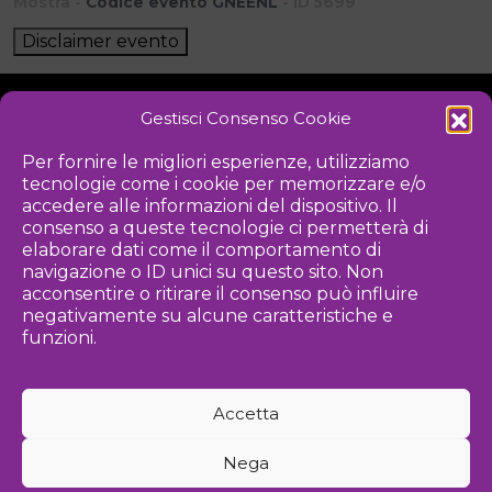
Mostra -
Codice evento GNEENL
- ID 5699
Disclaimer evento
Gestisci Consenso Cookie
NOTIZIE
DOWNLOAD
REGOLAMENTO
Per fornire le migliori esperienze, utilizziamo
tecnologie come i cookie per memorizzare e/o
PRIVACY POLICY
accedere alle informazioni del dispositivo. Il
consenso a queste tecnologie ci permetterà di
Iniziativa
elaborare dati come il comportamento di
navigazione o ID unici su questo sito. Non
acconsentire o ritirare il consenso può influire
negativamente su alcune caratteristiche e
Associazione culturale per la promozione delle arti visive
funzioni.
Gestione
Accetta
Agenzia di comunicazione ed eventi
Nega