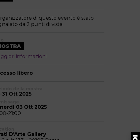
organizzatore di questo evento è stato
gnalato da 2 punti di vista
po
MOSTRA
ggiori informazioni
cesso libero
riodo della mostra
-31 Ott 2025
rnissage
nerdì 03 Ott 2025
:00-21:00
cation
rati D'Arte Gallery