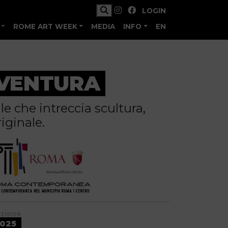
LOGIN
ROME ART WEEK
MEDIA
INFO
EN
 VENTURA
e che intreccia scultura,
iginale.
izione
025