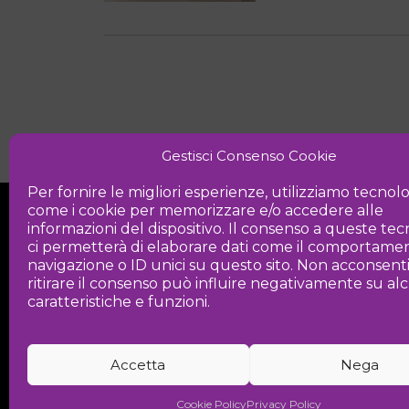
Gestisci Consenso Cookie
Per fornire le migliori esperienze, utilizziamo tecnol
come i cookie per memorizzare e/o accedere alle
informazioni del dispositivo. Il consenso a queste te
ci permetterà di elaborare dati come il comportamen
navigazione o ID unici su questo sito. Non acconsent
ritirare il consenso può influire negativamente su a
Iniziativa
caratteristiche e funzioni.
Associazione culturale per la promozio
Accetta
Nega
Cookie Policy
Privacy Policy