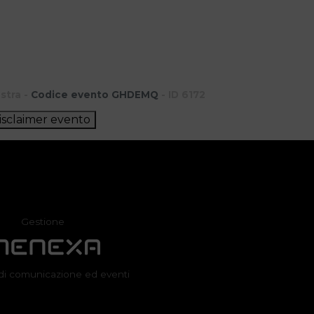
stra -
Codice evento GHDEMQ
- ID 6172
isclaimer evento
Gestione
di comunicazione ed eventi