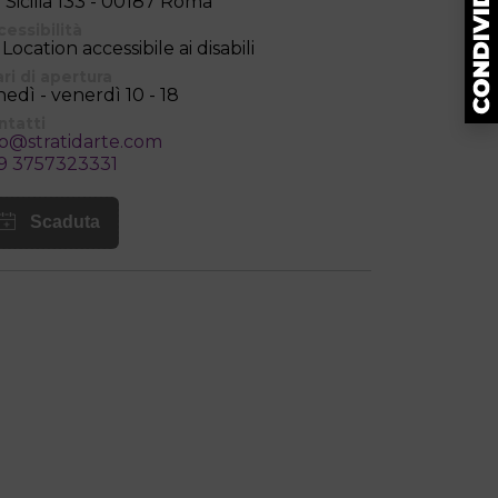
a Sicilia 133 - 00187 Roma
cessibilità
Location accessibile ai disabili
ri di apertura
nedì - venerdì 10 - 18
ntatti
fo@stratidarte.com
9 3757323331