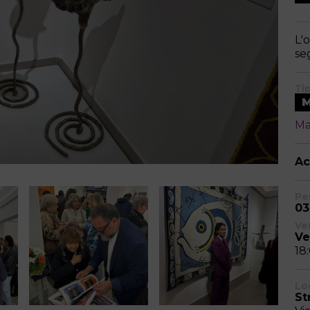
L'
se
Ti
Ma
Ac
Pe
03
Ve
Ve
18
Lo
St