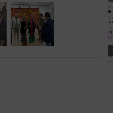
Vi
Ac
Ora
lu
Co
in
+3