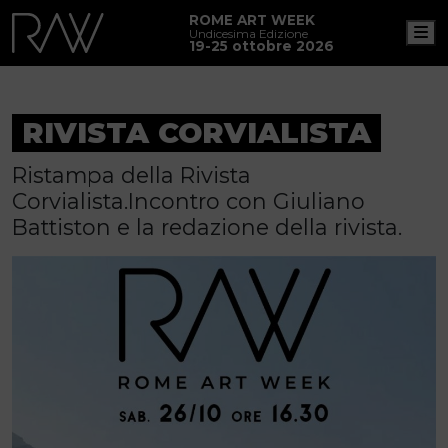
ROME ART WEEK
M
Undicesima Edizione
19-25 ottobre 2026
RIVISTA CORVIALISTA
Ristampa della Rivista
Corvialista.Incontro con Giuliano
Battiston e la redazione della rivista.