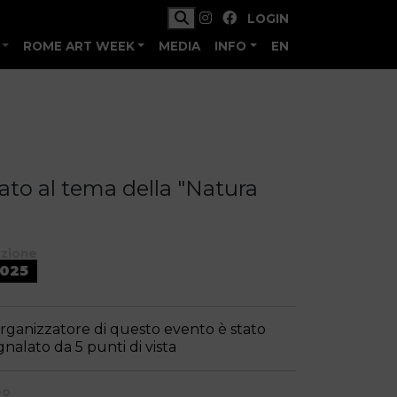
LOGIN
ROME ART WEEK
MEDIA
INFO
EN
cato al tema della "Natura
izione
025
organizzatore di questo evento è stato
gnalato da 5 punti di vista
po