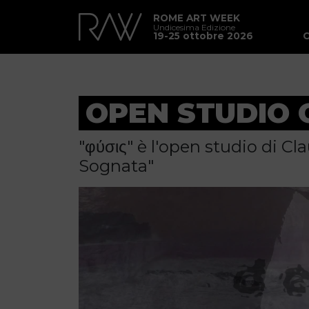
ROME ART WEEK
Undicesima Edizione
19-25 ottobre 2026
OPEN STUDIO 
"φύσις" è l'open studio di C
Sognata"