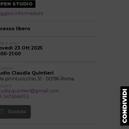
PEN STUDIO
ggiori informazioni
cesso libero
a e orari
ovedì 23 Ott 2025
:00-21:00
cation
udio Claudia Quintieri
ale pinnturicchio 31 - 00196 Roma
ntatti
audia.quintieri@gmail.com
9 3476566153