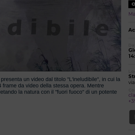
O
Ma
Ac
Dat
Gi
14
Lo
St
presenta un video dal titolo "L'ineludibile", in cui la
vi
 frame da video della stessa opera. Mentre
Co
etando la natura con il "fuori fuoco" di un potente
cl
+3