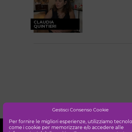
CLAUDIA
QUINTIERI
Gestisci Consenso Cookie
Per fornire le migliori esperienze, utilizziamo tecnol
come i cookie per memorizzare e/o accedere alle