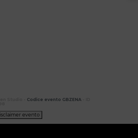
en Studio -
Codice evento GBZENA
- ID
98
isclaimer evento