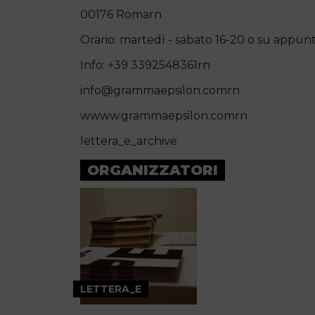
00176 Romarn
Orario: martedí - sabato 16-20 o su appu
Info: +39 3392548361rn
info@grammaepsilon.comrn
wwww.grammaepsilon.comrn
lettera_e_archive
ORGANIZZATORI
LETTERA_E