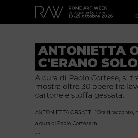
ROME ART WEEK
Undicesima Edizione
19-25 ottobre 2026
ANTONIETTA O
C'ERANO SOLO 
A cura di Paolo Cortese, si 
mostra oltre 30 opere tra lav
cartone e stoffa gessata.
ANTONIETTA ORSATTI: “Ora ti racconto, non
a cura di Paolo Cortesern
rn