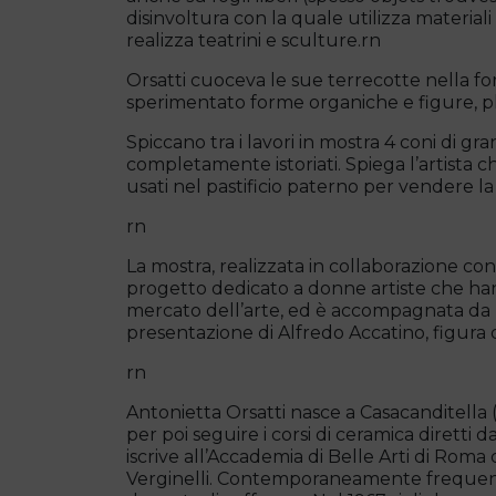
disinvoltura con la quale utilizza materia
realizza teatrini e sculture.rn
Orsatti cuoceva le sue terrecotte nella fo
sperimentato forme organiche e figure, pl
Spiccano tra i lavori in mostra 4 coni di gr
completamente istoriati. Spiega l’artista che
usati nel pastificio paterno per vendere l
rn
La mostra, realizzata in collaborazione co
progetto dedicato a donne artiste che ha
mercato dell’arte, ed è accompagnata da 
presentazione di Alfredo Accatino, figura d
rn
Antonietta Orsatti nasce a Casacanditella (C
per poi seguire i corsi di ceramica diretti d
iscrive all’Accademia di Belle Arti di Roma
Verginelli. Contemporaneamente frequenta