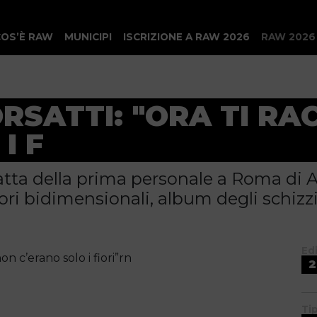
COS’È RAW
MUNICIPI
ISCRIZIONE A RAW 2026
RAW 2026
RSATTI: "ORA TI RA
I F
tratta della prima personale a Roma di 
ori bidimensionali, album degli schizzi,
Ed
 c’erano solo i fiori”rn
2
Ti