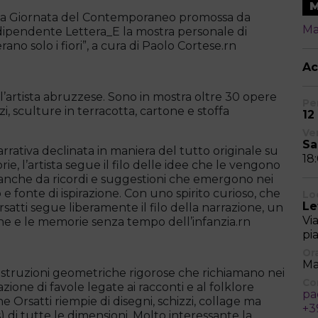
della Giornata del Contemporaneo promossa da
Ma
dipendente Lettera_E la mostra personale di
ano solo i fiori”, a cura di Paolo Cortese.rn
Ac
l’artista abruzzese. Sono in mostra oltre 30 opere
Pe
zi, sculture in terracotta, cartone e stoffa
12
Ve
Sa
rrativa declinata in maniera del tutto originale su
18
rie, l’artista segue il filo delle idee che le vengono
o anche da ricordi e suggestioni che emergono nei
 e fonte di ispirazione. Con uno spirito curioso, che
Lo
Le
rsatti segue liberamente il filo della narrazione, un
Vi
ione e le memorie senza tempo dell’infanzia.rn
pi
Ora
Ma
ostruzioni geometriche rigorose che richiamano nei
Co
tazione di favole legate ai racconti e al folklore
pa
 Orsatti riempie di disegni, schizzi, collage ma
+3
) di tutte le dimensioni. Molto interessante la