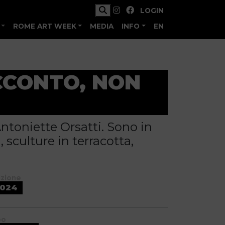
LOGIN
ROME ART WEEK
MEDIA
INFO
EN
CCONTO, NON
Antoniette Orsatti. Sono in
 sculture in terracotta,
izione
024
po