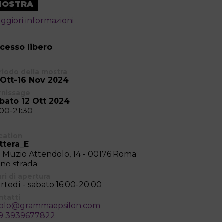
MOSTRA
ggiori informazioni
cesso libero
riodo della mostra
 Ott-16 Nov 2024
rnissage
bato 12 Ott 2024
:00-21:30
cation
ttera_E
a Muzio Attendolo, 14 - 00176 Roma
ano strada
ri di apertura
rtedí - sabato 16:00-20:00
ntatti
olo@grammaepsilon.com
9 3939677822