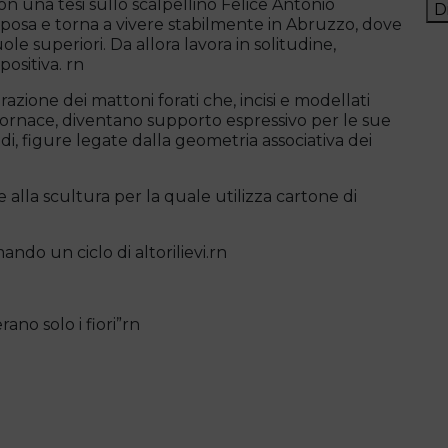
on una tesi sullo scalpellino Felice Antonio
D
 sposa e torna a vivere stabilmente in Abruzzo, dove
ole superiori. Da allora lavora in solitudine,
ositiva. rn
zione dei mattoni forati che, incisi e modellati
 fornace, diventano supporto espressivo per le sue
odi, figure legate dalla geometria associativa dei
e alla scultura per la quale utilizza cartone di
ando un ciclo di altorilievi.rn
ano solo i fiori”rn