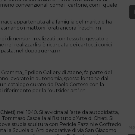
li meno convenzionali come il cartone, con il quale
rnace appartenuta alla famiglia del marito e ha
asmando i mattoni forati ancora freschi. rn
andi dimensioni realizzati con tessuto gessato e
 nel realizzarli si è ricordata dei cartocci conici
a pasta, nel dopoguerra.rn
n Gramma_Epsilon Gallery di Atene, fa parte del
nno lavorato in autonomia, spesso lontane dal
un catalogo curato da Paolo Cortese con la
i riferimento per la “outsider art”.rn
hieti) nel 1940. Si avvicina all’arte da autodidatta,
a Tommaso Cascella all’Istituto d’Arte di Chieti. Si
 dove studia scultura con Pericle Fazzini e Goffredo
Mo
 la Scuola di Arti decorative di via San Giacomo