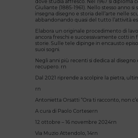
dove studia affresco. Nel 1967 si diploma c
Giuliante (1885-1961). Nello stesso anno si
insegna disegno e storia dell’arte nelle scu
abbandonando quasi del tutto l’attività esp
Elabora un originale procedimento di lavora
ancora freschi e successivamente cotti in
storie. Sulle tele dipinge in encausto epis
suoi sogni.
Negli anni più recenti si dedica al disegno 
recupero. rn
Dal 2021 riprende a scolpire la pietra, ultim
rn
Antonietta Orsatti “Ora ti racconto, non c’er
A cura di Paolo Cortesern
12 ottobre – 16 novembre 2024rn
Via Muzio Attendolo, 14rn