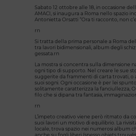
Sabato 12 ottobre alle 18, in occasione 
AMACI, si inaugura a Roma nello spazio in
Antonietta Orsatti “Ora ti racconto, non c’er
rn
Si tratta della prima personale a Roma del
tra lavori bidimensionali, album degli schiz
gessata.rn
La mostra si concentra sulla dimensione na
ogni tipo di supporto. Nel creare le sue sto
suggerite da frammenti di carta trovati, 
suoi sogni. Ogni occasione è per lei spunto
solitamente caratterizza la fanciullezza, O
filo che si dipana tra fantasia, immaginaz
rn
L’impeto creativo viene però ritmato da c
suoi lavori un motivo di equilibrio. La rivisi
locale, trova spazio nei numerosi album che
anche su fogli liberi (spesso objets trouvés