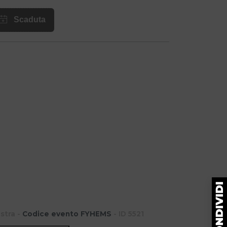
stra -
Codice evento FYHEMS
- ID 5521