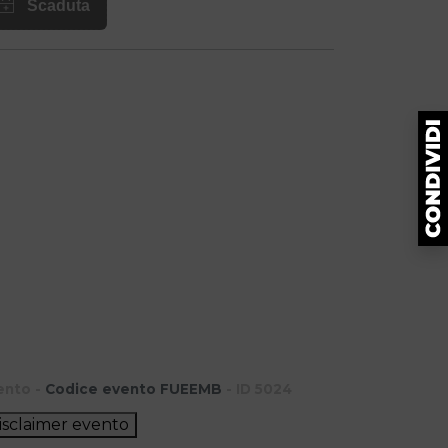
ento -
Codice evento FUEEMB
- ID 5024
isclaimer evento