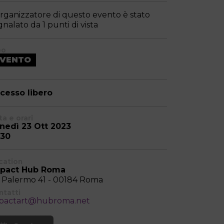
organizzatore di questo evento è stato
gnalato da 1 punti di vista
po
EVENTO
cesso libero
a e orari
nedì 23 Ott 2023
:30
cation
pact Hub Roma
a Palermo 41 - 00184 Roma
ntatti
pactart@hubroma.net