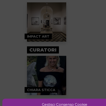
IMPACT ART
CURATORI
CHIARA STICCA
Gestisci Consenso Cookie