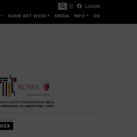
LOGIN
ROME ART WEEK
MEDIA
INFO
EN
izione
023