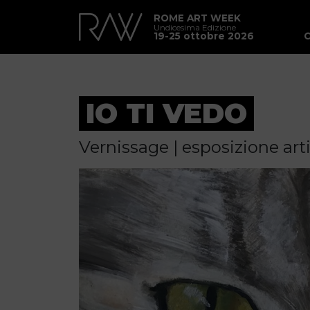
ROME ART WEEK
Undicesima Edizione
19-25 ottobre 2026
IO TI VEDO
Vernissage | esposizione art