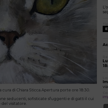
L'
se
Ti
Ac
Dat
Lu
18
Lo
Im
vi
a cura di Chiara Sticca.Apertura porte ore 18:30.
Co
im
nne seducenti, sofisticate sfuggenti e di gatti il cui
el visitatore.