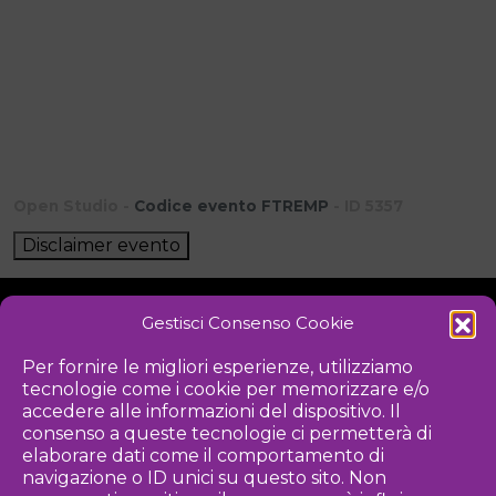
Open Studio -
Codice evento FTREMP
- ID 5357
Disclaimer evento
Gestisci Consenso Cookie
NOTIZIE
DOWNLOAD
REGOLAMENTO
Per fornire le migliori esperienze, utilizziamo
tecnologie come i cookie per memorizzare e/o
PRIVACY POLICY
accedere alle informazioni del dispositivo. Il
consenso a queste tecnologie ci permetterà di
Iniziativa
elaborare dati come il comportamento di
navigazione o ID unici su questo sito. Non