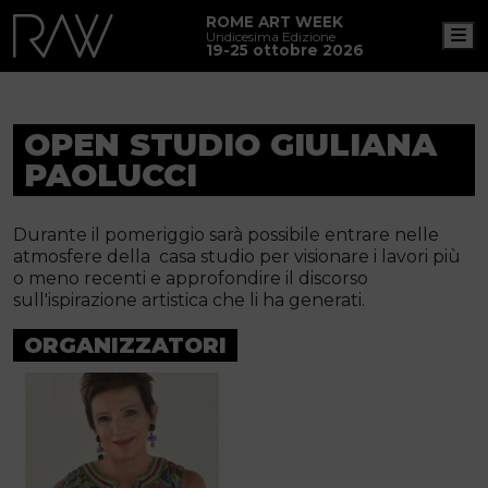
ROME ART WEEK
M
Undicesima Edizione
19-25 ottobre 2026
OPEN STUDIO GIULIANA
PAOLUCCI
Durante il pomeriggio sarà possibile entrare nelle
atmosfere della casa studio per visionare i lavori più
o meno recenti e approfondire il discorso
sull'ispirazione artistica che li ha generati.
ORGANIZZATORI