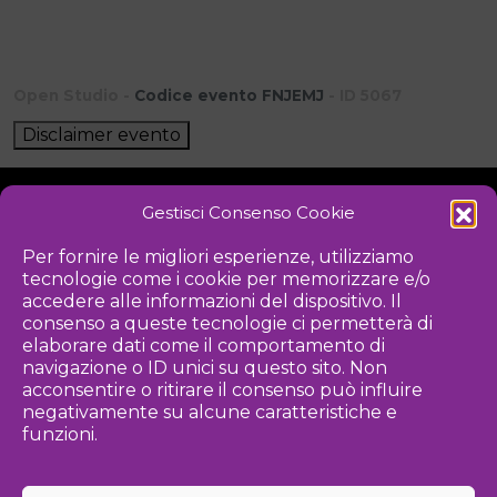
Open Studio -
Codice evento FNJEMJ
- ID 5067
Disclaimer evento
Gestisci Consenso Cookie
NOTIZIE
DOWNLOAD
REGOLAMENTO
Per fornire le migliori esperienze, utilizziamo
tecnologie come i cookie per memorizzare e/o
PRIVACY POLICY
accedere alle informazioni del dispositivo. Il
consenso a queste tecnologie ci permetterà di
Iniziativa
elaborare dati come il comportamento di
navigazione o ID unici su questo sito. Non
acconsentire o ritirare il consenso può influire
negativamente su alcune caratteristiche e
Associazione culturale per la promozione delle arti visive
funzioni.
Gestione