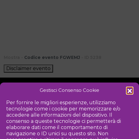
Mostra -
Codice evento FGWEMJ
- ID 5238
Disclaimer evento
Gestisci Consenso Cookie
NOTIZIE
DOWNLOAD
REGOLAMENTO
Per fornire le migliori esperienze, utilizziamo
tecnologie come i cookie per memorizzare e/o
PRIVACY POLICY
accedere alle informazioni del dispositivo. Il
consenso a queste tecnologie ci permetterà di
Iniziativa
elaborare dati come il comportamento di
navigazione o ID unici su questo sito. Non