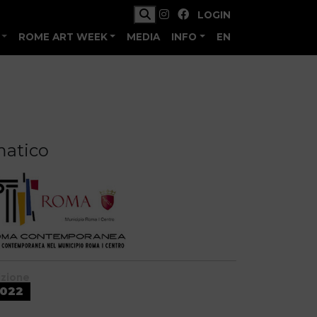
LOGIN
ROME ART WEEK
MEDIA
INFO
EN
matico
izione
022