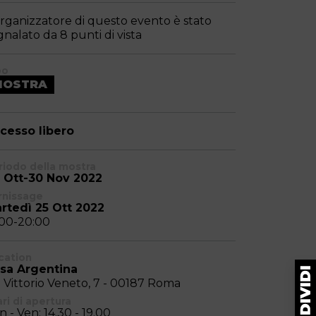
organizzatore di questo evento è stato
gnalato da 8 punti di vista
po
MOSTRA
cesso libero
riodo della mostra
 Ott-30 Nov 2022
rnissage
rtedì 25 Ott 2022
:00-20:00
cation
sa Argentina
a Vittorio Veneto, 7 - 00187 Roma
ri di apertura
n - Ven: 14.30 - 19.00