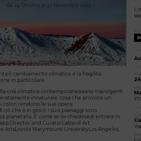
L'
se
Ti
Ac
a il cambiamento climatico e la fragilità
Pe
24
one in particolare.
Ve
ulla crisi climatica contemporaneasiano travolgenti
Ma
liberatamente innaturale, cosa che provoca un
17
i colori rendono le sue opere
 ciò che è in gioco: i suoi paesaggi sono
Lo
nza planetaria. È come se lei chiedesedi entrare in
Ca
n RappDirector and CuratorLaband Art
Vi
e ArtsLoyola Marymount UniversityLos Angeles,
Ora
Lu