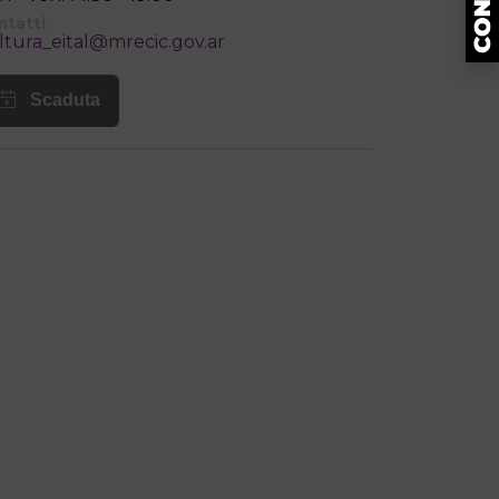
ntatti
ltura_eital@mrecic.gov.ar