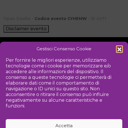
Open Studio -
Codice evento CYHEMW
- ID 4271
Disclaimer evento
Gestisci Consenso Cookie
NOTIZIE
DOWNLOAD
REGOLAMENTO
Per fornire le migliori esperienze, utilizziamo
tecnologie come i cookie per memorizzare e/o
PRIVACY POLICY
accedere alle informazioni del dispositivo. Il
consenso a queste tecnologie ci permetterà di
Iniziativa
elaborare dati come il comportamento di
navigazione o ID unici su questo sito. Non
acconsentire o ritirare il consenso può influire
negativamente su alcune caratteristiche e
Associazione culturale per la promozione delle arti visive
funzioni.
Gestione
Accetta