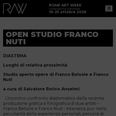
ROME ART WEEK
M
Undicesima Edizione
19-25 ottobre 2026
OPEN STUDIO FRANCO
NUTI
DIASTEMA
Luoghi di relativa prossimità
Studio aperto
opere di Franco Belsole e Franco
Nuti
a cura di Salvatore Enrico Anselmi
L’incontro-confronto diastematico della recente
produzione grafica e fotografica di due artisti –
Franco Belsole e Franco Nuti - interseca, pur nella
peculiarità delle esperienze personali, percorsi di