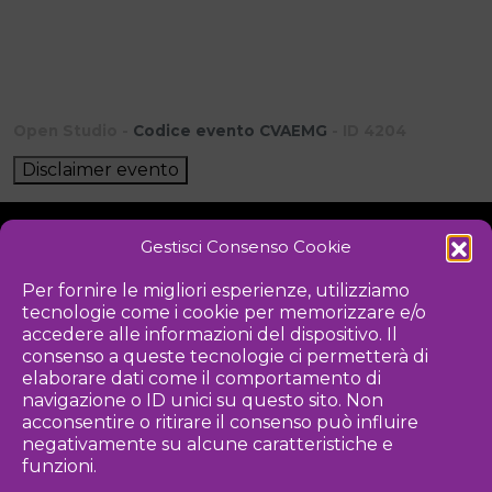
Open Studio -
Codice evento CVAEMG
- ID 4204
Disclaimer evento
Gestisci Consenso Cookie
NOTIZIE
DOWNLOAD
REGOLAMENTO
Per fornire le migliori esperienze, utilizziamo
tecnologie come i cookie per memorizzare e/o
PRIVACY POLICY
accedere alle informazioni del dispositivo. Il
consenso a queste tecnologie ci permetterà di
Iniziativa
elaborare dati come il comportamento di
navigazione o ID unici su questo sito. Non
acconsentire o ritirare il consenso può influire
negativamente su alcune caratteristiche e
Associazione culturale per la promozione delle arti visive
funzioni.
Gestione