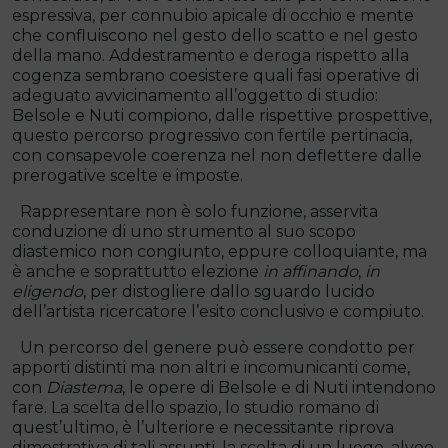
espressiva, per connubio apicale di occhio e mente
che confluiscono nel gesto dello scatto e nel gesto
della mano. Addestramento e deroga rispetto alla
cogenza sembrano coesistere quali fasi operative di
adeguato avvicinamento all’oggetto di studio:
Belsole e Nuti compiono, dalle rispettive prospettive,
questo percorso progressivo con fertile pertinacia,
con consapevole coerenza nel non deflettere dalle
prerogative scelte e imposte.
Rappresentare non è solo funzione, asservita
conduzione di uno strumento al suo scopo
diastemico non congiunto, eppure colloquiante, ma
è anche e soprattutto elezione
in affinando
,
in
eligendo
, per distogliere dallo sguardo lucido
dell’artista ricercatore l’esito conclusivo e compiuto.
Un percorso del genere può essere condotto per
apporti distinti ma non altri e incomunicanti come,
con
Diastema
, le opere di Belsole e di Nuti intendono
fare. La scelta dello spazio, lo studio romano di
quest’ultimo, è l’ulteriore e necessitante riprova
dimostrativa di tali assunti, la scelta di un luogo, alveo