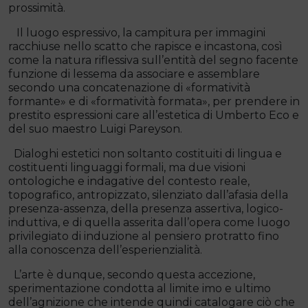
prossimità.
Il luogo espressivo, la campitura per immagini
racchiuse nello scatto che rapisce e incastona, così
come la natura riflessiva sull’entità del segno facente
funzione di lessema da associare e assemblare
secondo una concatenazione di «formatività
formante» e di «formatività formata», per prendere in
prestito espressioni care all’estetica di Umberto Eco e
del suo maestro Luigi Pareyson.
Dialoghi estetici non soltanto costituiti di lingua e
costituenti linguaggi formali, ma due visioni
ontologiche e indagative del contesto reale,
topografico, antropizzato, silenziato dall’afasia della
presenza-assenza, della presenza assertiva, logico-
induttiva, e di quella asserita dall’opera come luogo
privilegiato di induzione al pensiero protratto fino
alla conoscenza dell’esperienzialità.
L’arte è dunque, secondo questa accezione,
sperimentazione condotta al limite imo e ultimo
dell’agnizione che intende quindi catalogare ciò che