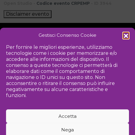
Open Studio -
Codice evento CRPEMP
- ID 3944
Disclaimer evento
Gestisci Consenso Cookie
NOTIZIE
DOWNLOAD
REGOLAMENTO
Per fornire le migliori esperienze, utilizziamo
tecnologie come i cookie per memorizzare e/o
PRIVACY POLICY
accedere alle informazioni del dispositivo. Il
consenso a queste tecnologie ci permetterà di
Iniziativa
elaborare dati come il comportamento di
navigazione o ID unici su questo sito. Non
acconsentire o ritirare il consenso può influire
negativamente su alcune caratteristiche e
Associazione culturale per la promozione delle arti visive
funzioni.
Gestione
Accetta
Agenzia di comunicazione ed eventi
Nega