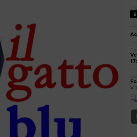
Ti
Ac
Dat
Ve
17
Lo
Fo
Vi
Co
mi