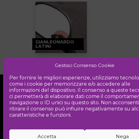
GIANLEONARDO
LATINI
Gestisci Consenso Cookie
Per fornire le migliori esperienze, utilizziamo tecnol
come i cookie per memorizzare e/o accedere alle
informazioni del dispositivo. Il consenso a queste te
ci permetterà di elaborare dati come il comportamen
navigazione o ID unici su questo sito. Non acconsent
ritirare il consenso può influire negativamente su a
Iniziativa
caratteristiche e funzioni.
Associazione culturale per la promozio
Accetta
Nega