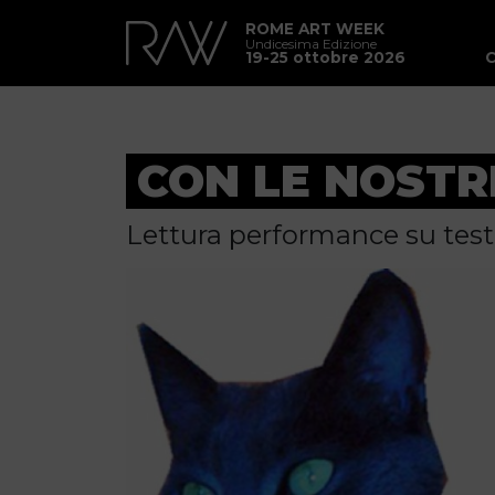
ROME ART WEEK
Undicesima Edizione
19-25 ottobre 2026
CON LE NOSTR
Lettura performance su tes