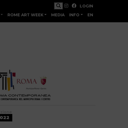
LOGIN
ROME ART WEEK
MEDIA
INFO
EN
izione
022