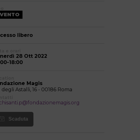
po
EVENTO
cesso libero
a e orari
nerdì 28 Ott 2022
:00-18:00
cation
ndazione Magis
a degli Astalli, 16 - 00186 Roma
ntatti
chisanti.p@fondazionemagis.org