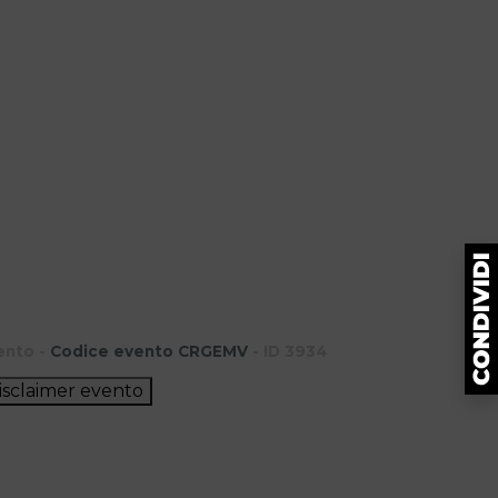
ento -
Codice evento CRGEMV
- ID 3934
isclaimer evento