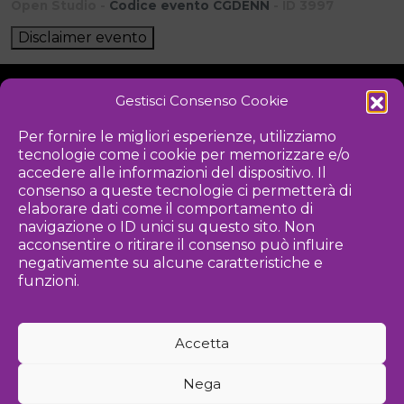
Open Studio -
Codice evento CGDENN
- ID 3997
Disclaimer evento
Gestisci Consenso Cookie
NOTIZIE
DOWNLOAD
REGOLAMENTO
Per fornire le migliori esperienze, utilizziamo
tecnologie come i cookie per memorizzare e/o
PRIVACY POLICY
accedere alle informazioni del dispositivo. Il
consenso a queste tecnologie ci permetterà di
Iniziativa
elaborare dati come il comportamento di
navigazione o ID unici su questo sito. Non
acconsentire o ritirare il consenso può influire
negativamente su alcune caratteristiche e
Associazione culturale per la promozione delle arti visive
funzioni.
Gestione
Accetta
Agenzia di comunicazione ed eventi
Nega