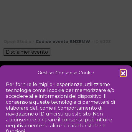
Open Studio -
Codice evento BNZEMW
- ID 6323
Disclaimer evento
Gestisci Consenso Cookie
NOTIZIE
DOWNLOAD
REGOLAMENTO
Per fornire le migliori esperienze, utilizziamo
tecnologie come i cookie per memorizzare e/o
PRIVACY POLICY
accedere alle informazioni del dispositivo. Il
consenso a queste tecnologie ci permetterà di
Iniziativa
elaborare dati come il comportamento di
navigazione o ID unici su questo sito. Non
acconsentire o ritirare il consenso può influire
negativamente su alcune caratteristiche e
Associazione culturale per la promozione delle arti visive
funzioni.