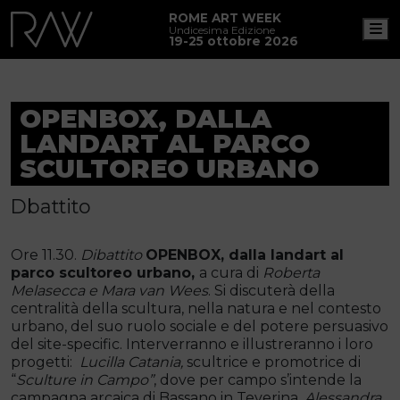
ROME ART WEEK
M
Undicesima Edizione
19-25 ottobre 2026
OPENBOX, DALLA
LANDART AL PARCO
SCULTOREO URBANO
Dbattito
Ore 11.30.
Dibattito
OPENBOX, dalla landart al
parco scultoreo urbano,
a cura di
Roberta
Melasecca e Mara van Wees
. Si discuterà della
centralità della scultura, nella natura e nel contesto
urbano, del suo ruolo sociale e del potere persuasivo
del site-specific. Interverranno e illustreranno i loro
progetti:
Lucilla Catania,
scultrice e promotrice di
“
Sculture in Campo”
, dove per campo s’intende la
campagna arcaica di Bassano in Teverina.
Alessandra