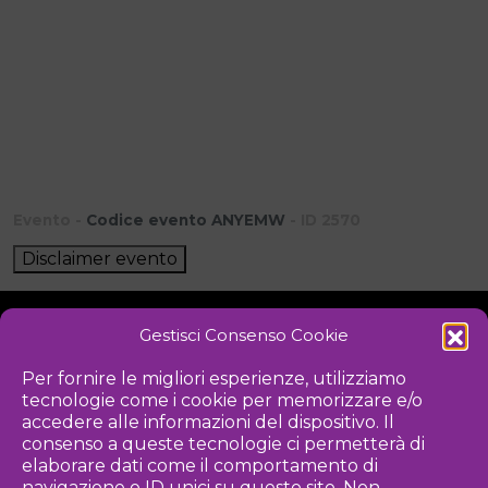
Evento -
Codice evento ANYEMW
- ID 2570
Disclaimer evento
Gestisci Consenso Cookie
NOTIZIE
DOWNLOAD
REGOLAMENTO
Per fornire le migliori esperienze, utilizziamo
tecnologie come i cookie per memorizzare e/o
PRIVACY POLICY
accedere alle informazioni del dispositivo. Il
consenso a queste tecnologie ci permetterà di
Iniziativa
elaborare dati come il comportamento di
navigazione o ID unici su questo sito. Non