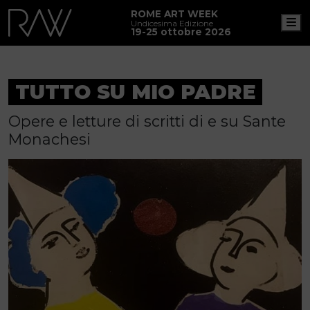
ROME ART WEEK
M
Undicesima Edizione
19-25 ottobre 2026
TUTTO SU MIO PADRE
Opere e letture di scritti di e su Sante
Monachesi