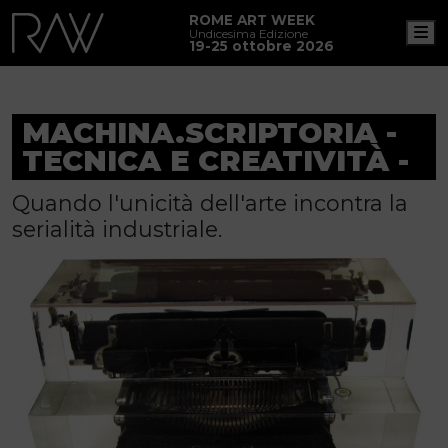
ROME ART WEEK
M
Undicesima Edizione
19-25 ottobre 2026
MACHINA.SCRIPTORIA -
TECNICA E CREATIVITÀ -
Quando l'unicità dell'arte incontra la
serialità industriale.