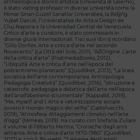
archeologica e storico artistica (Università di Salerno),
è stato visiting professor in diverse università come la
Mimar Sinan Güzel Sanatlar Üniversitesi, la Beǐjin̄g
Yuy̌ań Daxué, l’Universitatea de Arta si Design de
Cluj-Napoca e la Universidad Central de Venezuela.
Critico d’arte e curatore, è stato commissario in
diverse giurie internazionali. Tra i suoi libri si ricordano
“Gillo Dorfles. Arte e critica d’arte nel secondo
Novecento” (La Città del Sole, 2011), “ABOrigine. L’arte
della critica d’arte” (PostmediaBooks, 2012),
“Ubiquità. Arte e critica d’arte nell’epoca del
policentrismo planetario” (Quodlibet, 2013), “La linea
socratica dell’arte contemporanea. Antropologia
Pedagogia Creatività” (Quodlibet, 2016), “Istruzione e
catastrofe. pedagogia e didattica dell’arte nell’epoca
dell’analfabetismo strumentale” (Kappabit, 2019),
“Me, myself and I. Arte e vetrinizzazione sociale
ovvero il mondo magico del selfie” (Castelvecchi,
2019), “Atmosfera. Atteggiamenti climatici nell’arte
d’oggi” (Mimesis, 2019). Ha curato con Stefania Zuliani
il volume di Filiberto Menna, “Cronache dagli anni
settanta. Arte e critica d'arte 1970-1980” (Quodlibet,
2017) e, con S. Brunetti, “Il sistema degli artisti.