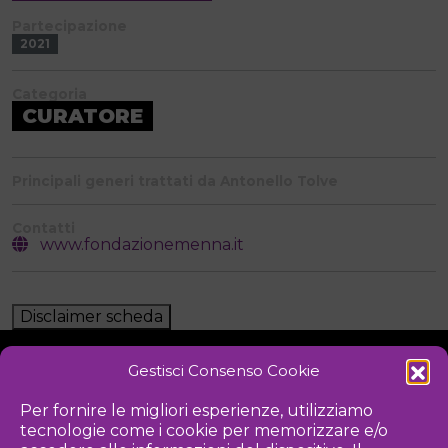
Partecipazione
2021
Categoria
CURATORE
Principali generi trattati da Antonello Tolve
Contatti
www.fondazionemenna.it
Disclaimer scheda
Gestisci Consenso Cookie
NOTIZIE
DOWNLOAD
REGOLAMENTO
Per fornire le migliori esperienze, utilizziamo
tecnologie come i cookie per memorizzare e/o
PRIVACY POLICY