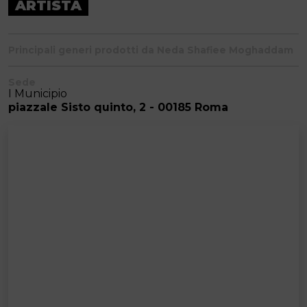
ARTISTA
Principali generi prodotti da Neda Shafiee Moghaddam
Sede
I Municipio
piazzale Sisto quinto, 2 - 00185 Roma