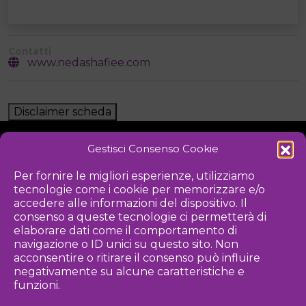
Contatti
www.nedashafiee.com
Disclaimer scheda
Gestisci Consenso Cookie
NOTIZIE
DOWNLOAD
REGOLAMENTO
Per fornire le migliori esperienze, utilizziamo
tecnologie come i cookie per memorizzare e/o
PRIVACY POLICY
accedere alle informazioni del dispositivo. Il
consenso a queste tecnologie ci permetterà di
Iniziativa
elaborare dati come il comportamento di
navigazione o ID unici su questo sito. Non
acconsentire o ritirare il consenso può influire
negativamente su alcune caratteristiche e
Associazione culturale per la promozione delle arti visive
funzioni.
Gestione