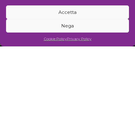
www.facebook.com
piemmegi@gmail.com
Accetta
Ultima modifica 07/05/2025 @ 13:31
Nega
Cookie Policy
Privacy Policy
Disclaimer scheda
NOTIZIE
DOWNLOAD
REGOLAMENTO
PRIVACY POLICY
Iniziativa
Associazione culturale per la promozione delle arti visive
Gestione