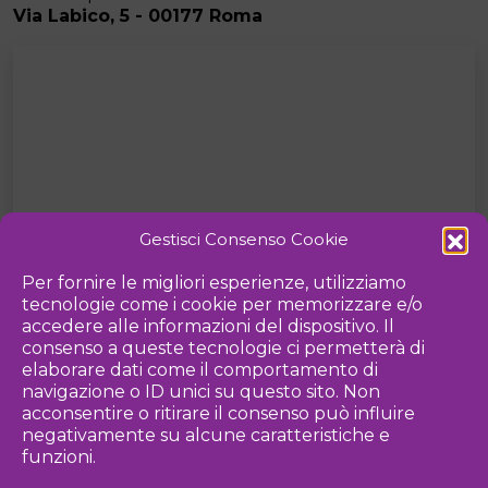
Via Labico, 5 - 00177 Roma
Gestisci Consenso Cookie
Per fornire le migliori esperienze, utilizziamo
tecnologie come i cookie per memorizzare e/o
accedere alle informazioni del dispositivo. Il
consenso a queste tecnologie ci permetterà di
elaborare dati come il comportamento di
navigazione o ID unici su questo sito. Non
acconsentire o ritirare il consenso può influire
Contatti
+39 3389613010
negativamente su alcune caratteristiche e
www.piermauriziogreco.com
funzioni.
@piermauriziogreco