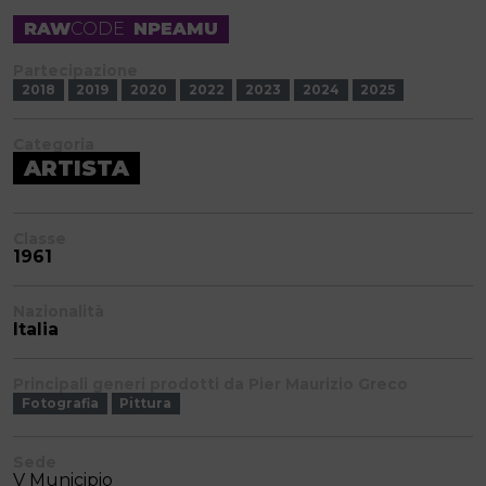
RAW
CODE
NPEAMU
Partecipazione
2018
2019
2020
2022
2023
2024
2025
Categoria
ARTISTA
Classe
1961
Nazionalità
Italia
Principali generi prodotti da Pier Maurizio Greco
Fotografia
Pittura
Sede
V Municipio