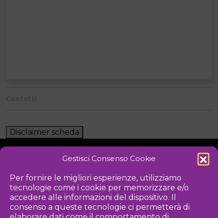
Contatti
Disclaimer scheda
Gestisci Consenso Cookie
NOTIZIE
DOWNLOAD
REGOLAMENTO
Per fornire le migliori esperienze, utilizziamo
tecnologie come i cookie per memorizzare e/o
PRIVACY POLICY
accedere alle informazioni del dispositivo. Il
consenso a queste tecnologie ci permetterà di
Iniziativa
elaborare dati come il comportamento di