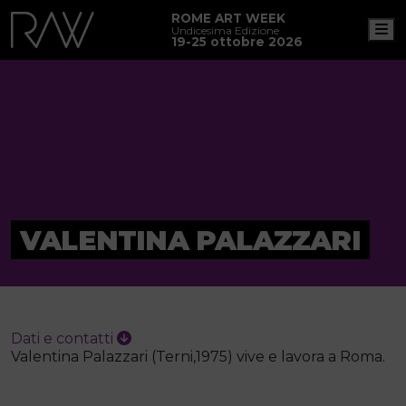
ROME ART WEEK
M
Undicesima Edizione
19-25 ottobre 2026
VALENTINA PALAZZARI
Dati e contatti
Valentina Palazzari (Terni,1975) vive e lavora a Roma.