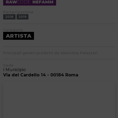
RAW
CODE
NEFAMM
Partecipazione
2018
2019
Categoria
ARTISTA
Principali generi prodotti da Valentina Palazzari
Sede
I Municipio
Via del Cardello 14 - 00184 Roma