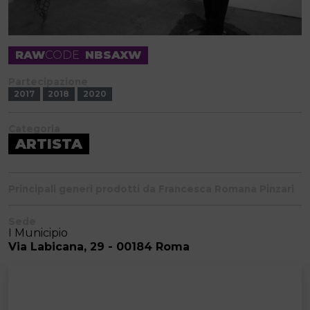
RAW
CODE
NBSAXW
Partecipazione
2017
2018
2020
Categoria
ARTISTA
Principali generi prodotti da Francesca Romana Pinzari
Sede
I Municipio
Via Labicana, 29 - 00184 Roma