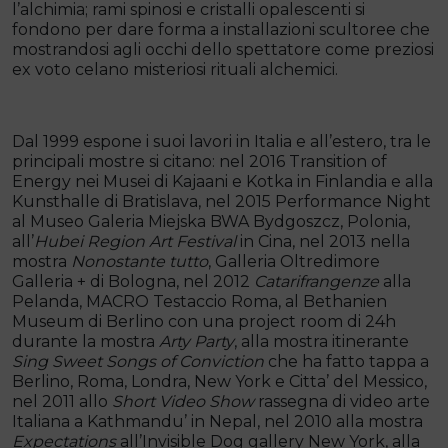
l’alchimia; rami spinosi e cristalli opalescenti si
fondono per dare forma a installazioni scultoree che
mostrandosi agli occhi dello spettatore come preziosi
ex voto celano misteriosi rituali alchemici.
Dal 1999 espone i suoi lavori in Italia e all’estero, tra le
principali mostre si citano: nel 2016 Transition of
Energy nei Musei di Kajaani e Kotka in Finlandia e alla
Kunsthalle di Bratislava, nel 2015 Performance Night
al Museo Galeria Miejska BWA Bydgoszcz, Polonia,
all’
Hubei Region Art Festival
in Cina, nel 2013 nella
mostra
Nonostante tutto
, Galleria Oltredimore
Galleria + di Bologna, nel 2012
Catarifrangenze
alla
Pelanda, MACRO Testaccio Roma, al Bethanien
Museum di Berlino con una project room di 24h
durante la mostra
Arty Party
, alla mostra itinerante
Sing Sweet Songs of Conviction
che ha fatto tappa a
Berlino, Roma, Londra, New York e Citta’ del Messico,
nel 2011 allo
Short Video Show
rassegna di video arte
Italiana a Kathmandu’ in Nepal, nel 2010 alla mostra
Expectations
all’Invisible Dog gallery New York, alla