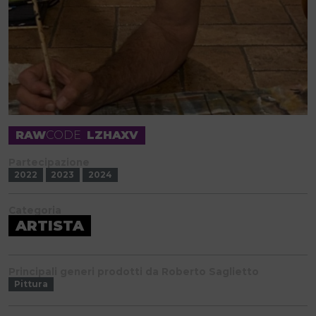
RAW
CODE
LZHAXV
Partecipazione
2022
2023
2024
Categoria
ARTISTA
Principali generi prodotti da Roberto Saglietto
Pittura