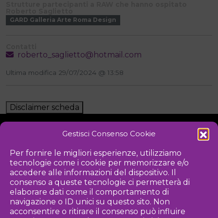
Strutture partecipanti a RAW che hanno ospitato
Roberto Saglietto
GARD Galleria Arte Roma Design
Contatti
roberto_saglietto@hotmail.com
Ultima modifica 29/07/2024 @ 13:58
Disclaimer scheda
Gestisci Consenso Cookie
NOTIZIE
DOWNLOAD
REGOLAMENTO
Per fornire le migliori esperienze, utilizziamo
tecnologie come i cookie per memorizzare e/o
PRIVACY POLICY
accedere alle informazioni del dispositivo. Il
consenso a queste tecnologie ci permetterà di
Iniziativa
elaborare dati come il comportamento di
navigazione o ID unici su questo sito. Non
acconsentire o ritirare il consenso può influire