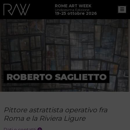
ROME ART WEEK
M
Undicesima Edizione
19-25 ottobre 2026
ROBERTO SAGLIETTO
Pittore astrattista operativo fra
Roma e la Riviera Ligure
Dati e contatti