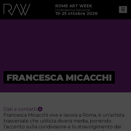
ROME ART WEEK
M
Undicesima Edizione
19-25 ottobre 2026
FRANCESCA MICACCHI
Dati e contatti
Francesca Micacchi vive e lavora a Roma, è un’artista
trasversale che utilizza diversi media, ponendo
l'accento sulla condivisione e lo stravolgimento dei