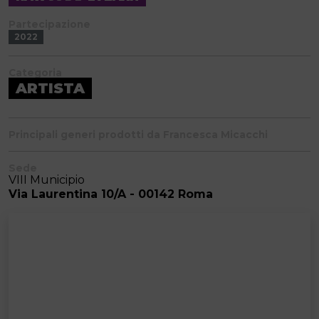
Partecipazione
2022
Categoria
ARTISTA
Principali generi prodotti da Francesca Micacchi
Sede
VIII Municipio
Via Laurentina 10/A - 00142 Roma