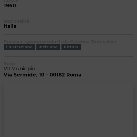
Classe
1960
Nazionalità
Italia
Principali generi prodotti da Caterina Tedeschini
Illustrazione
Incisione
Pittura
Sede
VII Municipio
Via Sermide, 10 - 00182 Roma