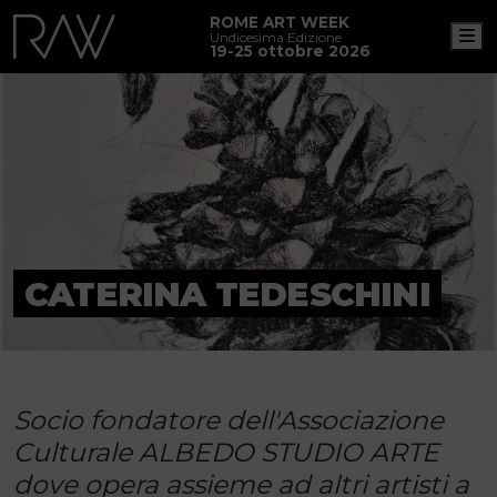
ROME ART WEEK
M
Undicesima Edizione
19-25 ottobre 2026
CATERINA TEDESCHINI
Socio fondatore dell'Associazione
Culturale ALBEDO STUDIO ARTE
dove opera assieme ad altri artisti a