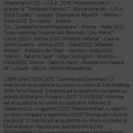
Washington DC – U.S.A. 2019 “Memento Mori” -
presso la “Torpedo Factory” - Alexandria VA – U.S.A.
2019 “Codici” - presso “Stamperia Ripa69” - Roma –
Italia 2019 “Ex-Libris” - presso
“La__Lineaartecontemporanea” - Roma – Italia 2021
“International Graphic Art Biennal – Dry Point” -
Uzice 2021 – Serbia 2021 “Alfabeti Riflessi” - Casina
delle Civette – Roma 2021 - Italia2022 “Alfabeti
Riflessi” - Palazzo de' Papi - Viterbo - Italia2022
“mirror - face to face” - Villa Coldogno - Vicenza -
Italia2022 “mirror - face to face" - Residence Palace
of Culture - Bitola - North Macedonia
LIBRI D'ARTISTA 2012 “CaneRossoCaneNero” 3
matrici ad acquaforte su zinco su testo di Toti Scialoja
2016 “Alla Deriva” 5 matrici ad acquaforte su rame su
poesia di Stefano Prosperi 2017 “3 POESIE” matrice
ad acquaforte su rame su testi di N. Hikmet, E.
Dickinson, G. Ungaretti 2017 “Metamorfosi”, 5 matrici
su zinco rilegate a leporello 2020 “Poesia del Libro in
vacanza” 3 matrici ad acquaforte su zinco su testo di
Elena Bosco - favola per bambini MOSTRE
PERMANENTI Numerose sue opere calcografiche