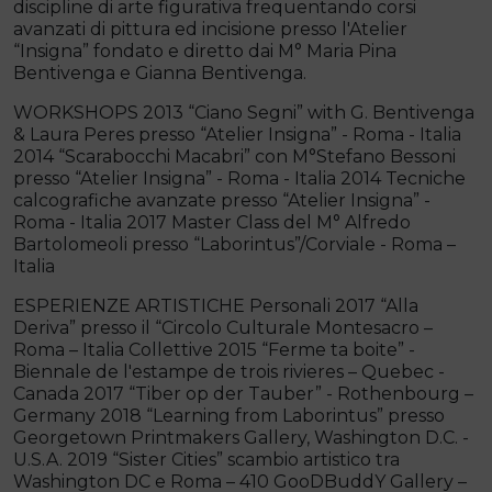
discipline di arte figurativa frequentando corsi
avanzati di pittura ed incisione presso l'Atelier
“Insigna” fondato e diretto dai M° Maria Pina
Bentivenga e Gianna Bentivenga.
WORKSHOPS 2013 “Ciano Segni” with G. Bentivenga
& Laura Peres presso “Atelier Insigna” - Roma - Italia
2014 “Scarabocchi Macabri” con M°Stefano Bessoni
presso “Atelier Insigna” - Roma - Italia 2014 Tecniche
calcografiche avanzate presso “Atelier Insigna” -
Roma - Italia 2017 Master Class del M° Alfredo
Bartolomeoli presso “Laborintus”/Corviale - Roma –
Italia
ESPERIENZE ARTISTICHE Personali 2017 “Alla
Deriva” presso il “Circolo Culturale Montesacro –
Roma – Italia Collettive 2015 “Ferme ta boite” -
Biennale de l'estampe de trois rivieres – Quebec -
Canada 2017 “Tiber op der Tauber” - Rothenbourg –
Germany 2018 “Learning from Laborintus” presso
Georgetown Printmakers Gallery, Washington D.C. -
U.S.A. 2019 “Sister Cities” scambio artistico tra
Washington DC e Roma – 410 GooDBuddY Gallery –