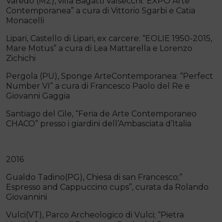
Varedo (MZ), villa Bagatti Valsecchi:”EXPO Arte
Contemporanea” a cura di Vittorio Sgarbi e Catia
Monacelli
Lipari, Castello di Lipari, ex carcere: “EOLIE 1950-2015,
Mare Motus” a cura di Lea Mattarella e Lorenzo
Zichichi
Pergola (PU), Sponge ArteContemporanea: “Perfect
Number VI” a cura di Francesco Paolo del Re e
Giovanni Gaggia
Santiago del Cile, “Feria de Arte Contemporaneo
CHACO” presso i giardini dell’Ambasciata d’Italia
2016
Gualdo Tadino(PG), Chiesa di san Francesco;”
Espresso and Cappuccino cups”, curata da Rolando
Giovannini
Vulci(VT), Parco Archeologico di Vulci; “Pietra