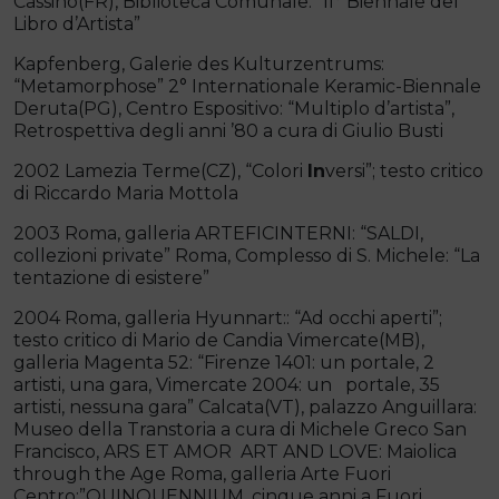
Cassino(FR), Biblioteca Comunale: “II° Biennale del
Libro d’Artista”
Kapfenberg, Galerie des Kulturzentrums:
“Metamorphose” 2° Internationale Keramic-Biennale
Deruta(PG), Centro Espositivo: “Multiplo d’artista”,
Retrospettiva degli anni ’80 a cura di Giulio Busti
2002 Lamezia Terme(CZ), “Colori
In
versi”; testo critico
di Riccardo Maria Mottola
2003 Roma, galleria ARTEFICINTERNI: “SALDI,
collezioni private” Roma, Complesso di S. Michele: “La
tentazione di esistere”
2004 Roma, galleria Hyunnart:: “Ad occhi aperti”;
testo critico di Mario de Candia Vimercate(MB),
galleria Magenta 52: “Firenze 1401: un portale, 2
artisti, una gara, Vimercate 2004: un portale, 35
artisti, nessuna gara” Calcata(VT), palazzo Anguillara:
Museo della Transtoria a cura di Michele Greco San
Francisco, ARS ET AMOR ­ ART AND LOVE: Maiolica
through the Age Roma, galleria Arte Fuori
Centro:”QUINQUENNIUM, cinque anni a Fuori