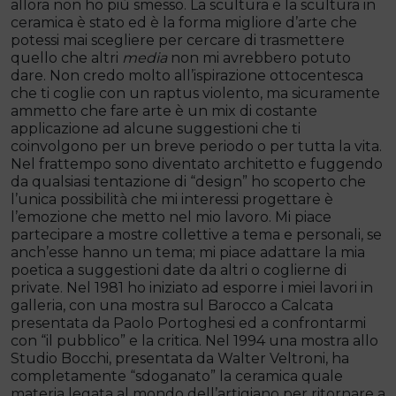
allora non ho più smesso. La scultura e la scultura in
ceramica è stato ed è la forma migliore d’arte che
potessi mai scegliere per cercare di trasmettere
quello che altri
media
non mi avrebbero potuto
dare. Non credo molto all’ispirazione ottocentesca
che ti coglie con un raptus violento, ma sicuramente
ammetto che fare arte è un mix di costante
applicazione ad alcune suggestioni che ti
coinvolgono per un breve periodo o per tutta la vita.
Nel frattempo sono diventato architetto e fuggendo
da qualsiasi tentazione di “design” ho scoperto che
l’unica possibilità che mi interessi progettare è
l’emozione che metto nel mio lavoro. Mi piace
partecipare a mostre collettive a tema e personali, se
anch’esse hanno un tema; mi piace adattare la mia
poetica a suggestioni date da altri o coglierne di
private. Nel 1981 ho iniziato ad esporre i miei lavori in
galleria, con una mostra sul Barocco a Calcata
presentata da Paolo Portoghesi ed a confrontarmi
con “il pubblico” e la critica. Nel 1994 una mostra allo
Studio Bocchi, presentata da Walter Veltroni, ha
completamente “sdoganato” la ceramica quale
materia legata al mondo dell’artigiano per ritornare a