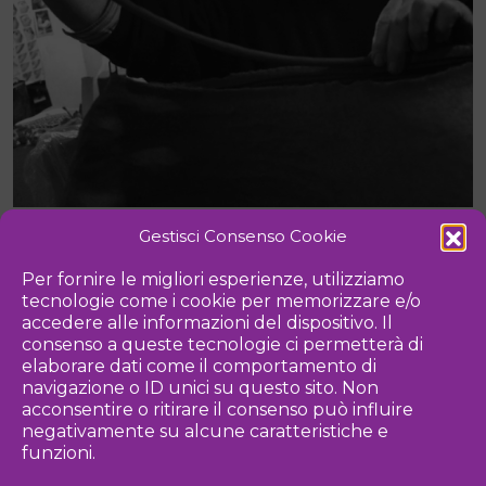
Gestisci Consenso Cookie
RAW
CODE
LNYAXZ
Per fornire le migliori esperienze, utilizziamo
Partecipazione
2019
tecnologie come i cookie per memorizzare e/o
2022
accedere alle informazioni del dispositivo. Il
consenso a queste tecnologie ci permetterà di
Categoria
elaborare dati come il comportamento di
ARTISTA
navigazione o ID unici su questo sito. Non
acconsentire o ritirare il consenso può influire
negativamente su alcune caratteristiche e
Principali generi prodotti da Riccardo Monachesi
funzioni.