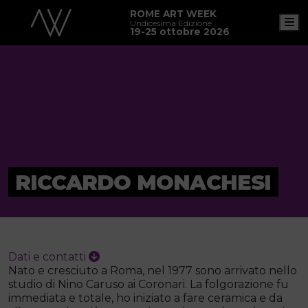
ROME ART WEEK
M
Undicesima Edizione
19-25 ottobre 2026
RICCARDO MONACHESI
Dati e contatti
Nato e cresciuto a Roma, nel 1977 sono arrivato nello
studio di Nino Caruso ai Coronari. La folgorazione fu
immediata e totale, ho iniziato a fare ceramica e da