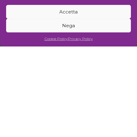
Sede
I Municipio
Accetta
Via Federico Zuccari 2a - 00153 Roma
Nega
Cookie Policy
Privacy Policy
Contatti
www.riccardomonachesi.com