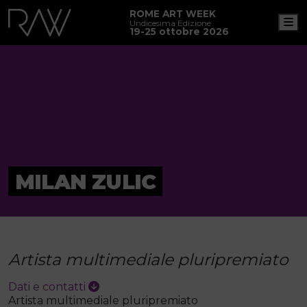
ROME ART WEEK
M
Undicesima Edizione
19-25 ottobre 2026
MILAN ZULIC
Artista multimediale pluripremiato
Dati e contatti
Artista multimediale pluripremiato