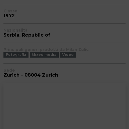
Classe
1972
Nazionalità
Serbia, Republic of
Principali generi prodotti da Milan Zulic
Fotografia
Mixed media
Video
Sede
Zurich - 08004 Zurich