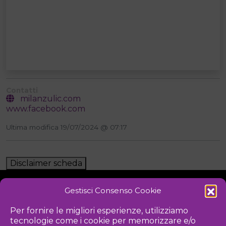
Contatti
milanzulic.com
www.facebook.com
Ultima modifica 19/07/2024 @ 07:17
Disclaimer scheda
Gestisci Consenso Cookie
NOTIZIE
DOWNLOAD
REGOLAMENTO
Per fornire le migliori esperienze, utilizziamo
tecnologie come i cookie per memorizzare e/o
PRIVACY POLICY