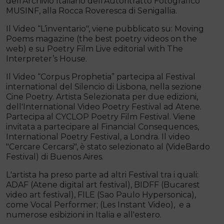
dell’Archivio Italiano dell’Autoritratto Fotografico
MUSINF, alla Rocca Roveresca di Senigallia.
Il Video “L’inventario", viene pubblicato su: Moving
Poems magazine (the best poetry videos on the
web) e su Poetry Film Live editorial with The
Interpreter’s House.
Il Video “Corpus Prophetia” partecipa al Festival
international del Silencio di Lisbona, nella sezione
Cine Poetry. Artista Selezionata per due edizioni,
dell'International Video Poetry Festival ad Atene.
Partecipa al CYCLOP Poetry Film Festival. Viene
invitata a partecipare al Financial Consequences,
International Poetry Festival, a Londra. Il video
"Cercare Cercarsi", è stato selezionato al (VideBardo
Festival) di Buenos Aires.
L'artista ha preso parte ad altri Festival tra i quali:
ADAF (Atene digital art festival), BIDFF (Bucarest
video art festival), FILE (Sao Paulo Hypersonica),
come Vocal Performer; (Les Instant Video), e a
numerose esibizioni in Italia e all'estero.