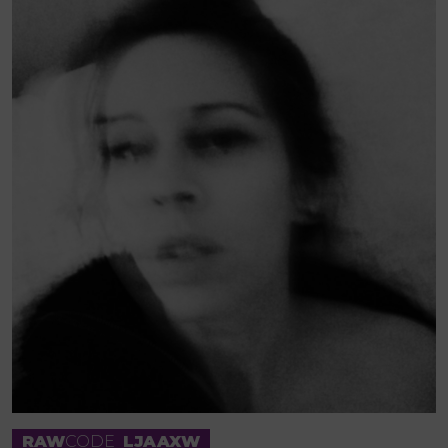
RAW
CODE
LJAAXW