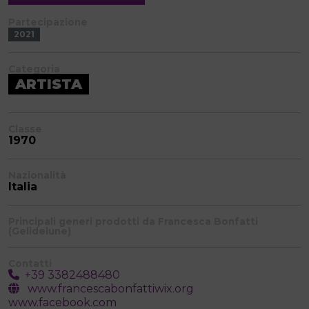
Partecipazione
2021
Categoria
ARTISTA
Classe
1970
Nazionalità
Italia
Principali generi prodotti da Francesca Bonfatti
(Gelidelune)
Contatti
+39 3382488480
www.francescabonfattiwix.org
www.facebook.com