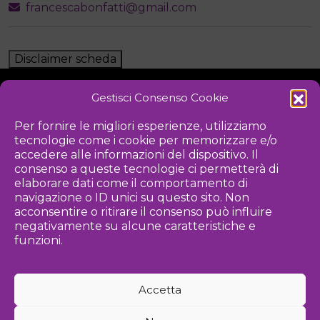
francescabonfatti@gmail.com
Disclaimer scheda
Gestisci Consenso Cookie
NOTIZIE
DOWNLOAD
REGOLAMENTO
Per fornire le migliori esperienze, utilizziamo
tecnologie come i cookie per memorizzare e/o
PRIVACY POLICY
accedere alle informazioni del dispositivo. Il
consenso a queste tecnologie ci permetterà di
Iniziativa
elaborare dati come il comportamento di
navigazione o ID unici su questo sito. Non
acconsentire o ritirare il consenso può influire
negativamente su alcune caratteristiche e
Associazione culturale per la promozione delle arti visive
funzioni.
Gestione
Accetta
Agenzia di comunicazione ed eventi