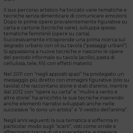
Il suo percorso artistico ha toccato varie tematiche e
tecniche senza dimenticare di comunicare emozioni.
Dopo le prime opere prevalentemente figurative su
carta e cartone (tecniche varie), sviluppa spesso
tematiche femminili (opere su carta).
Successivamente intraprende una prima ricerca sul
degrado urbano con oli su tavola (“passaggi urbani”) .
Si appassiona a nuove tecniche e nascono le opere
del periodo informale su tavola (acrilici, pasta di
cellulosa, tele, fili) con effetti materici.
Nel 2011 con “negli appositi spazi” ha privilegiato un
messaggio più diretto con immagini figurative (olio su
tavola) che raccontano storie e stati d’animo, mentre
dal 2012 con “opere su carta” e “mulini a vento e
altre storie” ha arricchito le sue tecniche inserendo
anche elementi narrativi sviluppati anche nelle
successive “io sono un artista” e “il vestito dell'anima”.
Negli anni seguenti la sua tematica si sofferma in
particolar modo sugli “scarti”, visti come orride e
affascinanti tracce di vita precedente, e inserisce