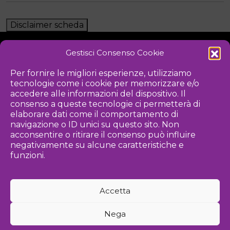
Disclaimer scheda
Gestisci Consenso Cookie
NOTIZIE
DOWNLOAD
REGOLAMENTO
Per fornire le migliori esperienze, utilizziamo
tecnologie come i cookie per memorizzare e/o
PRIVACY POLICY
accedere alle informazioni del dispositivo. Il
consenso a queste tecnologie ci permetterà di
Iniziativa
elaborare dati come il comportamento di
navigazione o ID unici su questo sito. Non
acconsentire o ritirare il consenso può influire
negativamente su alcune caratteristiche e
Associazione culturale per la promozione delle arti visive
funzioni.
Gestione
Accetta
Agenzia di comunicazione ed eventi
Nega