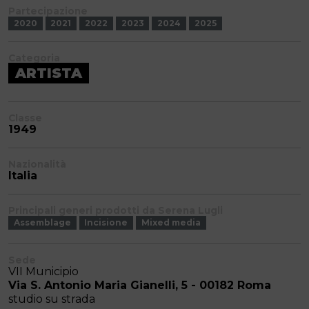
Partecipazione
2020
2021
2022
2023
2024
2025
Categoria
ARTISTA
Classe
1949
Nazionalità
Italia
Principali generi prodotti da Serena Lugli
Assemblage
Incisione
Mixed media
Sede
VII Municipio
Via S. Antonio Maria Gianelli, 5 - 00182 Roma
studio su strada