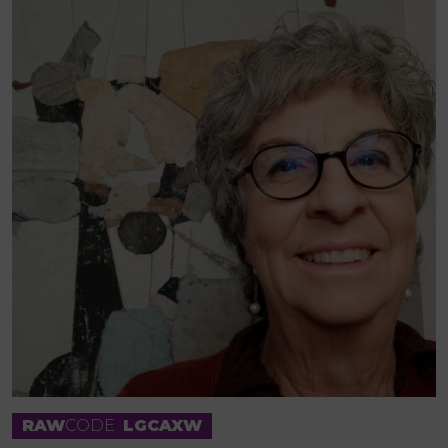
RAW
CODE
LGCAXW