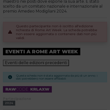
maestro nei posti dove espone la sua arte. È stato
scelto da un comitato nazionale e internazionale al
premio Amedeo Modigliani 2024.
Questo partecipante non è iscritto all'edizione
richiesta di Rome Art Week. La scheda potrebbe
non essere aggiornata o contenere dati non più
validi.
EVENTI A ROME ART WEEK
Eventi delle edizioni precedenti
Questa scheda non è stata aggiornata da più di un anno. i
dati potrebbero non essere affidabili
RAW
CODE
KRLAXW
Partecipazione
2024