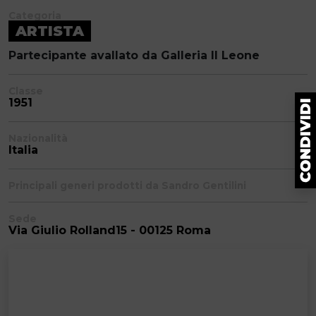
Categoria
ARTISTA
Partecipante avallato da Galleria Il Leone
Classe
1951
Nazionalità
Italia
Principali generi prodotti da Sandro Gentilini
Sede
Via Giulio Rolland15 - 00125 Roma