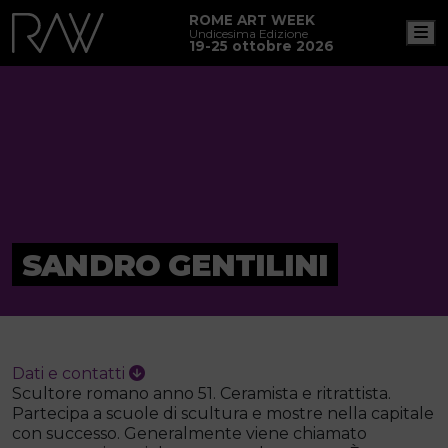
ROME ART WEEK
M
Undicesima Edizione
19-25 ottobre 2026
SANDRO GENTILINI
Dati e contatti
Scultore romano anno 51. Ceramista e ritrattista.
Partecipa a scuole di scultura e mostre nella capitale
con successo. Generalmente viene chiamato