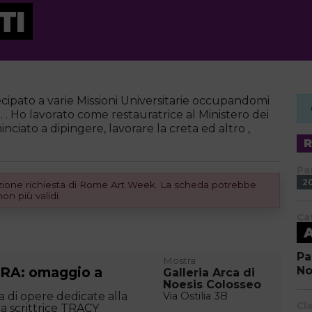
TI
cipato a varie Missioni Universitarie occupandomi
 . Ho lavorato come restauratrice al Ministero dei
nciato a dipingere, lavorare la creta ed altro ,
Pa
2
dizione richiesta di Rome Art Week. La scheda potrebbe
n più validi.
Ca
Pa
Mostra
RA: omaggio a
No
Galleria Arca di
Noesis Colosseo
 di opere dedicate alla
Via Ostilia 3B
Cl
la scrittrice TRACY