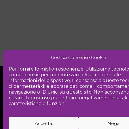
Gestisci Consenso Cookie
Per fornire le migliori esperienze, utilizziamo tecnol
come i cookie per memorizzare e/o accedere alle
informazioni del dispositivo. Il consenso a queste te
ci permetterà di elaborare dati come il comportamen
navigazione o ID unici su questo sito. Non acconsent
ritirare il consenso può influire negativamente su a
Iniziativa
caratteristiche e funzioni.
Associazione culturale per la promozio
Accetta
Nega