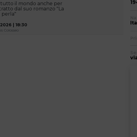
19
tutto il mondo anche per
 tratto dal suo romanzo "La
 perla"
Na
Ita
2026 | 18:30
is Colosseo
Pr
Se
vi