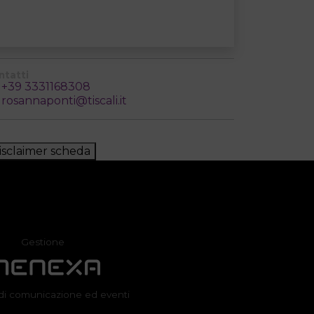
ntatti
+39 3331168308
rosannaponti@tiscali.it
isclaimer scheda
Gestione
di comunicazione ed eventi