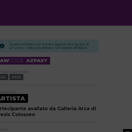
Questa scheda non è stata aggiornata da più di
un anno. i dati potrebbero non essere affidabili
RAW
CODE
AZPAXY
rtecipazione
024
2025
tegoria
ARTISTA
rtecipante avallato da Galleria Arca di
esis Colosseo
asse