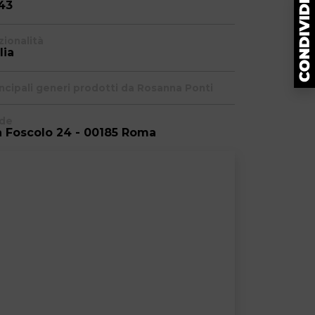
43
zionalità
lia
incipali generi prodotti da Rosanna Ponti
de
a Foscolo 24 - 00185 Roma