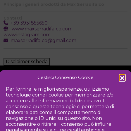
Principali generi prodotti da Max Serradifalco
Contatti
+39 3931855650
www.maxserradifalco.com
www.instagram.com
maxserradifalco@gmail.com
Disclaimer scheda
Gestisci Consenso Cookie
NOTIZIE
DOWNLOAD
REGOLAMENTO
Per fornire le migliori esperienze, utilizziamo
tecnologie come i cookie per memorizzare e/o
PRIVACY POLICY
accedere alle informazioni del dispositivo. Il
consenso a queste tecnologie ci permetterà di
Iniziativa
elaborare dati come il comportamento di
navigazione o ID unici su questo sito. Non
acconsentire o ritirare il consenso può influire
negativamente su alcune caratteristiche e