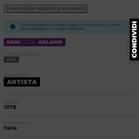
Eventi delle edizioni precedenti
Questa scheda non è stata aggiornata da più di un anno. i
dati potrebbero non essere affidabili
RAW
CODE
ARLAMN
Partecipazione
2023
Categoria
ARTISTA
Classe
1978
Nazionalità
Italia