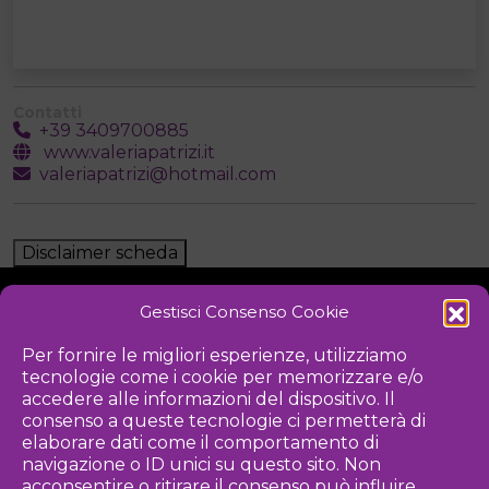
Contatti
+39 3409700885
www.valeriapatrizi.it
valeriapatrizi@hotmail.com
Disclaimer scheda
Gestisci Consenso Cookie
NOTIZIE
DOWNLOAD
REGOLAMENTO
Per fornire le migliori esperienze, utilizziamo
tecnologie come i cookie per memorizzare e/o
PRIVACY POLICY
accedere alle informazioni del dispositivo. Il
consenso a queste tecnologie ci permetterà di
Iniziativa
elaborare dati come il comportamento di
navigazione o ID unici su questo sito. Non
acconsentire o ritirare il consenso può influire