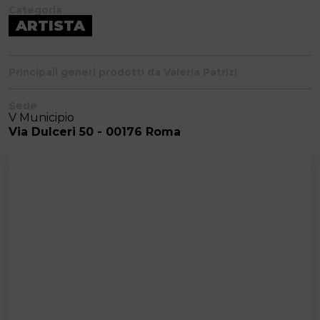
Categoria
ARTISTA
Principali generi prodotti da Valeria Patrizi
Sede
V Municipio
Via Dulceri 50 - 00176 Roma