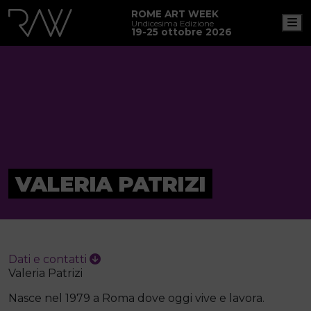
ROME ART WEEK
M
Undicesima Edizione
19-25 ottobre 2026
VALERIA PATRIZI
Dati e contatti
Valeria Patrizi
Nasce nel 1979 a Roma dove oggi vive e lavora.